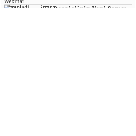
İKV Dergisi`nin Yeni Sayısı
Yayımlandı
Devamı İçin Tıklayın
İKV Monthly`nin Yeni Sayısı
Yayımlandı
Devamı İçin Tıklayın
İKV - İktisadi Kalkınma Vakfı © 2026