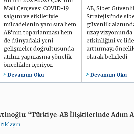
AB’nin 2021-2027 Çok Yıllı
Mali Çerçevesi COVID-19
AB, Siber Güvenli
salgını ve etkileriyle
Stratejisi’nde sib
mücadelenin yanı sıra hem
güvenlik alanında
AB’nin toparlanması hem
uzay vizyonunda
de dünyadaki yeni
etkinliğini ve lide
gelişmeler doğrultusunda
arttırmayı önceli
atılım yapmasına yönelik
olarak belirledi.
öncelikler içeriyor.
Devamını Oku
Devamını Oku
ytinoğlu: “Türkiye-AB İlişkilerinde Adım 
Tıklayın