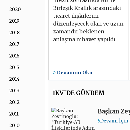
Brexit sonrasında AB ile
Birleşik Krallık arasındaki
2020
ticaret ilişkilerini
2019
düzenleyecek olan ve uzun
zamandır beklenen
2018
anlaşma nihayet yapıldı.
2017
2016
2015
Devamını Oku
2014
2013
İKV`DE GÜNDEM
2012
Başkan Ze
2011
Devamı İçin 
2010