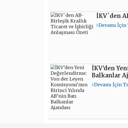
İKV`den AB
Devamı İçin 
İKV’den Yen
Balkanlar A
Devamı İçin T