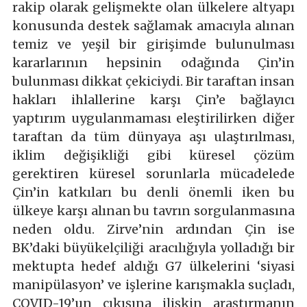
rakip olarak gelişmekte olan ülkelere altyapı
konusunda destek sağlamak amacıyla alınan
temiz ve yeşil bir girişimde bulunulması
kararlarının hepsinin odağında Çin’in
bulunması dikkat çekiciydi. Bir taraftan insan
hakları ihlallerine karşı Çin’e bağlayıcı
yaptırım uygulanmaması eleştirilirken diğer
taraftan da tüm dünyaya aşı ulaştırılması,
iklim değişikliği gibi küresel çözüm
gerektiren küresel sorunlarla mücadelede
Çin’in katkıları bu denli önemli iken bu
ülkeye karşı alınan bu tavrın sorgulanmasına
neden oldu. Zirve’nin ardından Çin ise
BK’daki büyükelçiliği aracılığıyla yolladığı bir
mektupta hedef aldığı G7 ülkelerini ‘siyasi
manipülasyon’ ve işlerine karışmakla suçladı,
COVID-19’un çıkışına ilişkin araştırmanın