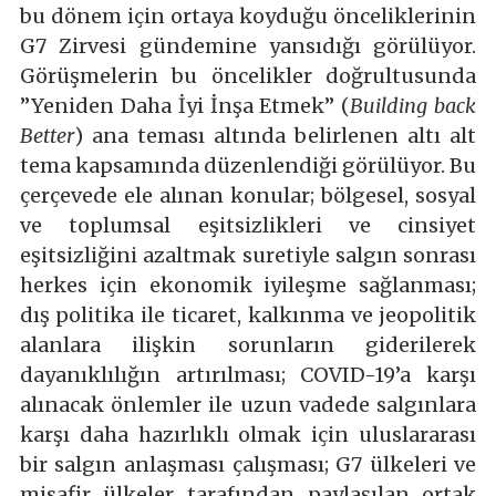
bu dönem için ortaya koyduğu önceliklerinin
G7 Zirvesi gündemine yansıdığı görülüyor.
Görüşmelerin bu öncelikler doğrultusunda
”Yeniden Daha İyi İnşa Etmek” (
Building back
Better
) ana teması altında belirlenen altı alt
tema kapsamında düzenlendiği görülüyor. Bu
çerçevede ele alınan konular; bölgesel, sosyal
ve toplumsal eşitsizlikleri ve cinsiyet
eşitsizliğini azaltmak suretiyle salgın sonrası
herkes için ekonomik iyileşme sağlanması;
dış politika ile ticaret, kalkınma ve jeopolitik
alanlara ilişkin sorunların giderilerek
dayanıklılığın artırılması; COVID-19’a karşı
alınacak önlemler ile uzun vadede salgınlara
karşı daha hazırlıklı olmak için uluslararası
bir salgın anlaşması çalışması; G7 ülkeleri ve
misafir ülkeler tarafından paylaşılan ortak