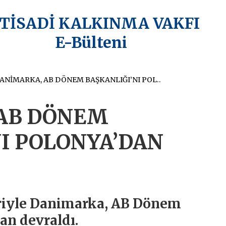
KTİSADİ KALKINMA VAKFI
E-Bülteni
DANİMARKA, AB DÖNEM BAŞKANLIĞI’NI POLONYA’DAN DEVRALDI
AB DÖNEM
I POLONYA’DAN
bariyle Danimarka, AB Dönem
an devraldı.