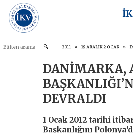
İ
2011
19 ARALIK-2 OCAK
DANİMARKA, 
BAŞKANLIĞI’N
DEVRALDI
1 Ocak 2012 tarihi iti
Başkanlığını Polonya’d