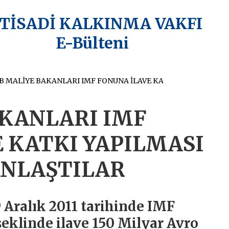
KTİSADİ KALKINMA VAKFI
E-Bülteni
AB MALİYE BAKANLARI IMF FONUNA İLAVE KATKI YAPILMASI KONUSUNDA ANLAŞTILAR
AKANLARI IMF
 KATKI YAPILMASI
NLAŞTILAR
 Aralık 2011 tarihinde IMF
şeklinde ilave 150 Milyar Avro