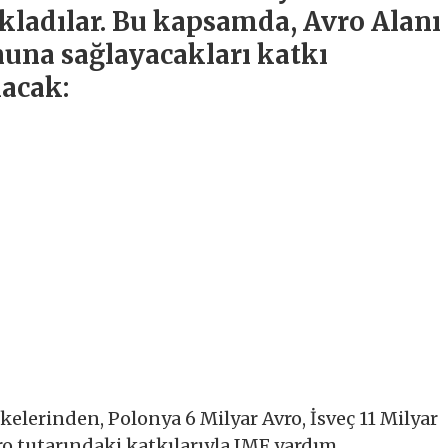
ıkladılar. Bu kapsamda, Avro Alanı
nuna sağlayacakları katkı
lacak:
elerinden, Polonya 6 Milyar Avro, İsveç 11 Milyar
ro tutarındaki katkılarıyla IMF yardım