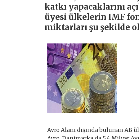
katkı yapacaklarını aç
üyesi ülkelerin IMF fo
miktarları şu şekilde o
Avro Alanı dışında bulunan AB ülk
Avro, Danimarka da 5,4 Milyar Av