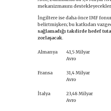
mekanizmasını destekleyeceklerin
İngiltere ise daha önce IMF fonu
belirtmişken; bu katkıdan vazgeç
sağlamadığı takdirde hedef tu
zorlaşacak
.
Almanya
41,5 Milyar
Avro
Fransa
31,4 Milyar
Avro
İtalya
23,48 Milyar
Avro