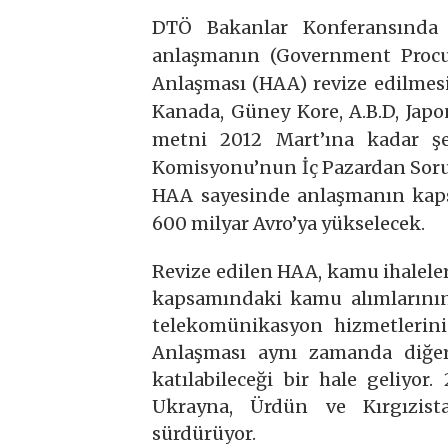
DTÖ Bakanlar Konferansında
anlaşmanın (Government Proc
Anlaşması (HAA) revize edilmesi 
Kanada, Güney Kore, A.B.D, Japo
metni 2012 Mart’ına kadar şek
Komisyonu’nun İç Pazardan Sorum
HAA sayesinde anlaşmanın kaps
600 milyar Avro’ya yükselecek.
Revize edilen HAA, kamu ihaleler
kapsamındaki kamu alımlarının 
telekomünikasyon hizmetlerini
Anlaşması aynı zamanda diğer
katılabileceği bir hale geliyor.
Ukrayna, Ürdün ve Kırgızist
sürdürüyor.