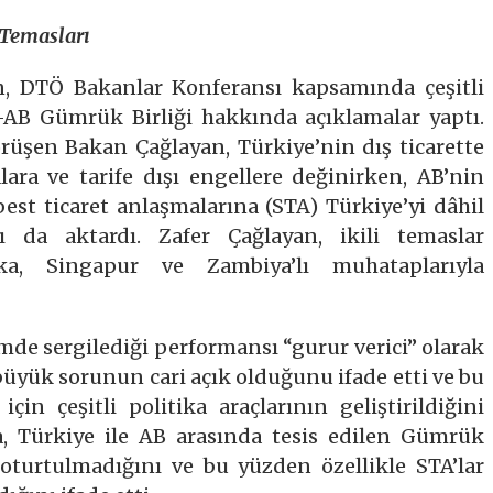
 Temasları
, DTÖ Bakanlar Konferansı kapsamında çeşitli
AB Gümrük Birliği hakkında açıklamalar yaptı.
rüşen Bakan Çağlayan, Türkiye’nin dış ticarette
ara ve tarife dışı engellere değinirken, AB’nin
est ticaret anlaşmalarına (STA) Türkiye’yi dâhil
rı da aktardı. Zafer Çağlayan, ikili temaslar
ka, Singapur ve Zambiya’lı muhataplarıyla
e sergilediği performansı “gurur verici” olarak
büyük sorunun cari açık olduğunu ifade etti ve bu
in çeşitli politika araçlarının geliştirildiğini
, Türkiye ile AB arasında tesis edilen Gümrük
 oturtulmadığını ve bu yüzden özellikle STA’lar