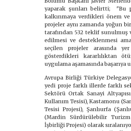
Bölümü Başkanı Javier Menendez
yaparak şunları belirtti; "Bu p
kalkınmaya verdikleri önem ve b
projeler aynı zamanda yoğun bir 
tarafından 532 teklif sunulmuş
edilmesi ve desteklenmesi amac
seçilen projeler arasında ye
gösterdikleri kararlılıktan öt
uygulama aşamasında başarıya ul
Avrupa Birliği Türkiye Delegas
yedi proje farklı illerde farklı s
Sektörü Ortak Sanayi Altyapısı
Kullanım Tesisi), Kastamonu (Sa
Tesisi Projesi), Şanlıurfa (Şan
(Mardin Sürdürülebilir Turizm
İşbirliği Projesi) olarak sıralanı