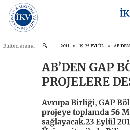
İ
2011
19-25 EYLÜL
AB’DEN GAP B
PROJELERE D
Avrupa Birliği, GAP Bö
projeye toplamda 56 M
sağlayacak.23 Eylül 20