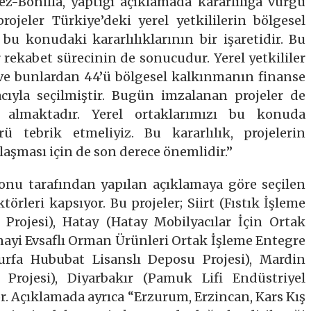
-Bonilla, yaptığı açıklamada kararlılığa vurgu
rojeler Türkiye’deki yerel yetkililerin bölgesel
u konudaki kararlılıklarının bir işaretidir. Bu
rekabet sürecinin de sonucudur. Yerel yetkililer
 ve bunlardan 44’ü bölgesel kalkınmanın finanse
ıyla seçilmiştir. Bugün imzalanan projeler de
r almaktadır. Yerel ortaklarımızı bu konuda
ürü tebrik etmeliyiz. Bu kararlılık, projelerin
aşması için de son derece önemlidir.”
yonu tarafından yapılan açıklamaya göre seçilen
ektörleri kapsıyor. Bu projeler; Siirt (Fıstık İşleme
 Projesi), Hatay (Hatay Mobilyacılar İçin Ortak
nayi Evsaflı Orman Ürünleri Ortak İşleme Entegre
lıurfa Hububat Lisanslı Deposu Projesi), Mardin
 Projesi), Diyarbakır (Pamuk Lifi Endüstriyel
yor. Açıklamada ayrıca “Erzurum, Erzincan, Kars Kış