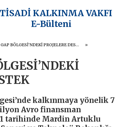
KTİSADİ KALKINMA VAKFI
E-Bülteni
AB’DEN GAP BÖLGESİ’NDEKİ PROJELERE DESTEK
ÖLGESİ’NDEKİ
ESTEK
lgesi’nde kalkınmaya yönelik 7
ilyon Avro finansman
11 tarihinde Mardin Artuklu