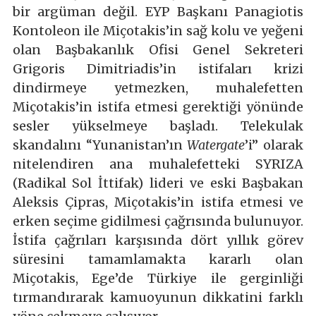
bir argüman değil. EYP Başkanı Panagiotis
Kontoleon ile Miçotakis’in sağ kolu ve yeğeni
olan Başbakanlık Ofisi Genel Sekreteri
Grigoris Dimitriadis’in istifaları krizi
dindirmeye yetmezken, muhalefetten
Miçotakis’in istifa etmesi gerektiği yönünde
sesler yükselmeye başladı. Telekulak
skandalını “Yunanistan’ın
Watergate
’i” olarak
nitelendiren ana muhalefetteki SYRIZA
(Radikal Sol İttifak) lideri ve eski Başbakan
Aleksis Çipras, Miçotakis’in istifa etmesi ve
erken seçime gidilmesi çağrısında bulunuyor.
İstifa çağrıları karşısında dört yıllık görev
süresini tamamlamakta kararlı olan
Miçotakis, Ege’de Türkiye ile gerginliği
tırmandırarak kamuoyunun dikkatini farklı