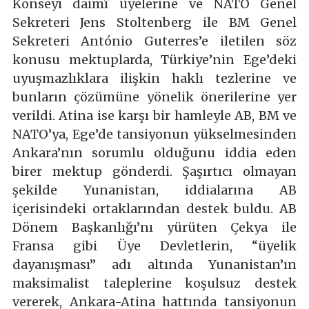
Konseyi daimî üyelerine ve NATO Genel
Sekreteri Jens Stoltenberg ile BM Genel
Sekreteri António Guterres’e iletilen söz
konusu mektuplarda, Türkiye’nin Ege’deki
uyuşmazlıklara ilişkin haklı tezlerine ve
bunların çözümüne yönelik önerilerine yer
verildi. Atina ise karşı bir hamleyle AB, BM ve
NATO’ya, Ege’de tansiyonun yükselmesinden
Ankara’nın sorumlu olduğunu iddia eden
birer mektup gönderdi. Şaşırtıcı olmayan
şekilde Yunanistan, iddialarına AB
içerisindeki ortaklarından destek buldu. AB
Dönem Başkanlığı’nı yürüten Çekya ile
Fransa gibi Üye Devletlerin, “üyelik
dayanışması” adı altında Yunanistan’ın
maksimalist taleplerine koşulsuz destek
vererek, Ankara-Atina hattında tansiyonun