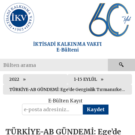
İKTİSADİ KALKINMA VAKFI
E-Bülteni
2022
1-15 EYLÜL
TÜRKİYE-AB GÜNDEMİ: Ege’de Gerginlik Tırmanırken: Yunanistan’da Telekulak Skandalı ve Yaklaşan Seçimler
E-Bülten Kayıt
TÜRKİYE-AB GÜNDEMİ: Ege’de