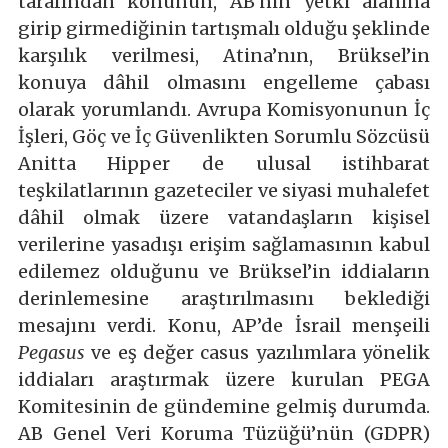
tarafından konunun, AB’nin yetki alanına
girip girmediğinin tartışmalı olduğu şeklinde
karşılık verilmesi, Atina’nın, Brüksel’in
konuya dâhil olmasını engelleme çabası
olarak yorumlandı. Avrupa Komisyonunun İç
İşleri, Göç ve İç Güvenlikten Sorumlu Sözcüsü
Anitta Hipper de ulusal istihbarat
teşkilatlarının gazeteciler ve siyasi muhalefet
dâhil olmak üzere vatandaşların kişisel
verilerine yasadışı erişim sağlamasının kabul
edilemez olduğunu ve Brüksel’in iddiaların
derinlemesine araştırılmasını beklediği
mesajını verdi. Konu, AP’de İsrail menşeili
Pegasus
ve eş değer casus yazılımlara yönelik
iddiaları araştırmak üzere kurulan PEGA
Komitesinin de gündemine gelmiş durumda.
AB Genel Veri Koruma Tüzüğü’nün (GDPR)