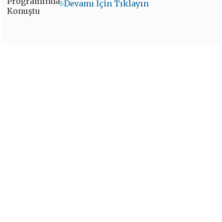
Devamı İçin Tıklayın
İKV’den Yeni
Değerlendirme Notu
Devamı İçin Tıklayın
İKV - İktisadi Kalkınma Vakfı © 2026
Powered by:
OrBiT
İKV MERKEZ OFİS