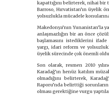
kapattığını belirterek, nihai bir 
Barroso, Hırvatistan’ın üyelik ö
yolsuzlukla mücadele konularına 
Makedonya’nın Yunanistan’la yaş
anlaşmazlığın bir an önce çözü
başlamasını istediklerini ifade
yargı, idari reform ve yolsuzl
üyelik sürecinde çok önemli old
Son olarak, resmen 2010 yılınd
Karadağ’ın henüz katılım müzake
olmadığını belirterek, Karada
Raporu’nda belirttiği sorunları
olması gerektiğine vurgu yaptıla