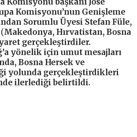
pa Komisyonu başkanı José
rupa Komisyonu’nun Genişleme
ından Sorumlu Üyesi Stefan Füle,
e (Makedonya, Hırvatistan, Bosna
yaret gerçekleştirdiler.
a yönelik için umut mesajları
ında, Bosna Hersek ve
ği yolunda gerçekleştirdikleri
e ilerlediği belirtildi.