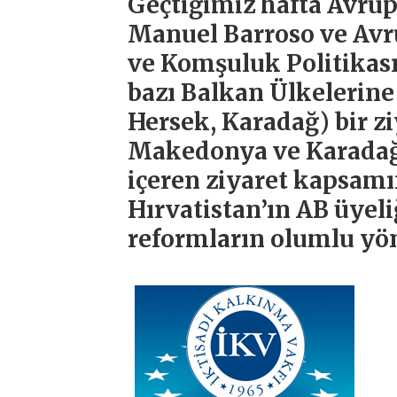
Geçtiğimiz hafta Avru
Manuel Barroso ve Av
ve Komşuluk Politikas
bazı Balkan Ülkelerin
Hersek, Karadağ) bir zi
Makedonya ve Karadağ’
içeren ziyaret kapsam
Hırvatistan’ın AB üyeli
reformların olumlu yönd