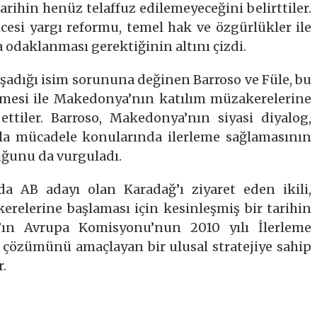
tarihin henüz telaffuz edilemeyeceğini belirttiler.
ncesi yargı reformu, temel hak ve özgürlükler ile
odaklanması gerektiğinin altını çizdi.
adığı isim sorununa değinen Barroso ve Füle, bu
lmesi ile Makedonya’nın katılım müzakerelerine
 ettiler. Barroso, Makedonya’nın siyasi diyalog,
ukla mücadele konularında ilerleme sağlamasının
uğunu da vurguladı.
a AB adayı olan Karadağ’ı ziyaret eden ikili,
relerine başlaması için kesinleşmiş bir tarihin
ğ’ın Avrupa Komisyonu’nun 2010 yılı İlerleme
n çözümünü amaçlayan bir ulusal stratejiye sahip
r.