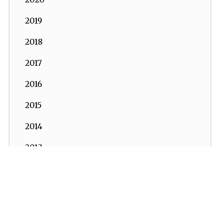
2019
2018
2017
2016
2015
2014
2013
2012
2011
İKV - İktisadi Kalkınma Vakfı © 2026
Powered by:
OrBiT
2010