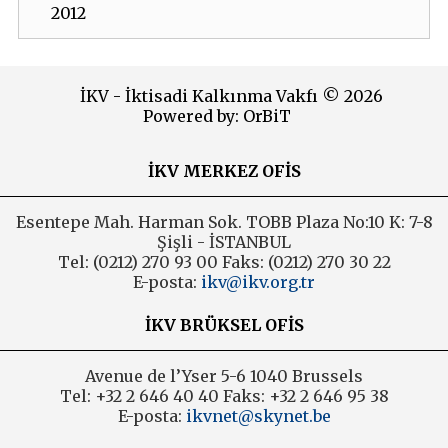
2012
2011
İKV - İktisadi Kalkınma Vakfı © 2026
2010
Powered by:
OrBiT
2009
İKV MERKEZ OFİS
2008
Esentepe Mah. Harman Sok. TOBB Plaza No:10 K: 7-8
2007
Şişli - İSTANBUL
Tel: (0212) 270 93 00 Faks: (0212) 270 30 22
2006
E-posta:
ikv@ikv.org.tr
İKV BRÜKSEL OFİS
Avenue de l’Yser 5-6 1040 Brussels
Tel: +32 2 646 40 40 Faks: +32 2 646 95 38
E-posta:
ikvnet@skynet.be