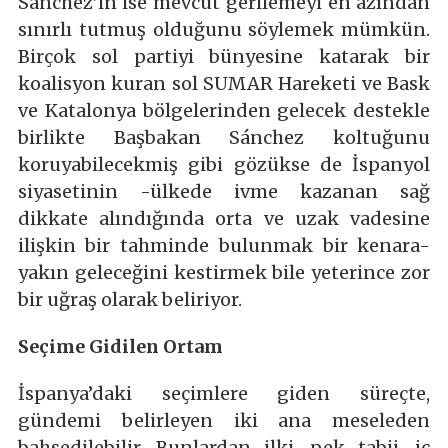
Sánchez’in ise mevcut gerilemeyi en azından
sınırlı tutmuş olduğunu söylemek mümkün.
Birçok sol partiyi bünyesine katarak bir
koalisyon kuran sol SUMAR Hareketi ve Bask
ve Katalonya bölgelerinden gelecek destekle
birlikte Başbakan Sánchez koltuğunu
koruyabilecekmiş gibi gözükse de İspanyol
siyasetinin -ülkede ivme kazanan sağ
dikkate alındığında orta ve uzak vadesine
ilişkin bir tahminde bulunmak bir kenara-
yakın geleceğini kestirmek bile yeterince zor
bir uğraş olarak beliriyor.
Seçime Gidilen Ortam
İspanya’daki seçimlere giden süreçte,
gündemi belirleyen iki ana meseleden
bahsedilebilir. Bunlardan ilki, pek tabii, iç