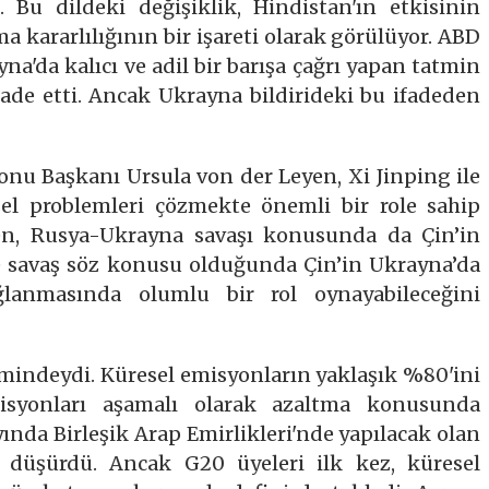
ı. Bu dildeki değişiklik, Hindistan'ın etkisinin
a kararlılığının bir işareti olarak görülüyor. ABD
na'da kalıcı ve adil bir barışa çağrı yapan tatmin
 ifade etti. Ancak Ukrayna bildirideki bu ifadeden
onu Başkanı Ursula von der Leyen, Xi Jinping ile
sel problemleri çözmekte önemli bir role sahip
en, Rusya-Ukrayna savaşı konusunda da Çin’in
 savaş söz konusu olduğunda Çin’in Ukrayna’da
ağlanmasında olumlu bir rol oynayabileceğini
indeydi. Küresel emisyonların yaklaşık %80'ini
isyonları aşamalı olarak azaltma konusunda
nda Birleşik Arap Emirlikleri'nde yapılacak olan
e düşürdü. Ancak G20 üyeleri ilk kez, küresel