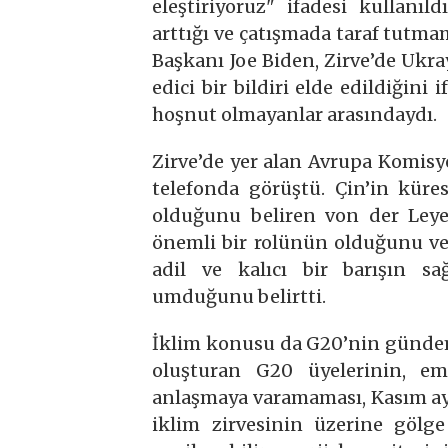
eleştiriyoruz" ifadesi kullanıld
arttığı ve çatışmada taraf tutmam
Başkanı Joe Biden, Zirve’de Ukray
edici bir bildiri elde edildiğini
hoşnut olmayanlar arasındaydı.
Zirve’de yer alan Avrupa Komisy
telefonda görüştü. Çin’in küre
olduğunu beliren von der Ley
önemli bir rolünün olduğunu ve
adil ve kalıcı bir barışın s
umduğunu belirtti.
İklim konusu da G20’nin gündem
oluşturan G20 üyelerinin, em
anlaşmaya varamaması, Kasım ayı
iklim zirvesinin üzerine gölg