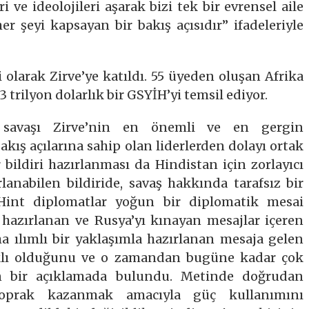
i ve ideolojileri aşarak bizi tek bir evrensel aile
er şeyi kapsayan bir bakış açısıdır” ifadeleriyle
i olarak Zirve’ye katıldı. 55 üyeden oluşan Afrika
 3 trilyon dolarlık bir GSYİH’yi temsil ediyor.
savaşı Zirve’nin en önemli ve en gergin
akış açılarına sahip olan liderlerden dolayı ortak
r bildiri hazırlanması da Hindistan için zorlayıcı
lanabilen bildiride, savaş hakkında tarafsız bir
Hint diplomatlar yoğun bir diplomatik mesai
e hazırlanan ve Rusya’yı kınayan mesajlar içeren
a ılımlı bir yaklaşımla hazırlanan mesaja gelen
rklı olduğunu ve o zamandan bugüne kadar çok
ten bir açıklamada bulundu. Metinde doğrudan
toprak kazanmak amacıyla güç kullanımını