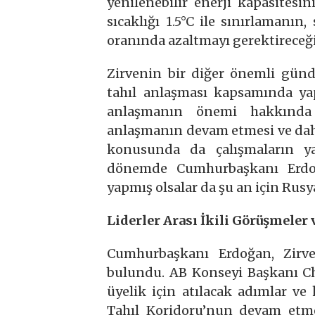
yenilenebilir enerji kapasitesin
sıcaklığı 1.5°C ile sınırlamanın
oranında azaltmayı gerektireceği
Zirvenin bir diğer önemli günde
tahıl anlaşması kapsamında yap
anlaşmanın önemi hakkında 
anlaşmanın devam etmesi ve daha
konusunda da çalışmaların ya
dönemde Cumhurbaşkanı Erdo
yapmış olsalar da şu an için Ru
Liderler Arası İkili Görüşmeler
Cumhurbaşkanı Erdoğan, Zirve 
bulundu. AB Konseyi Başkanı Cha
üyelik için atılacak adımlar ve
Tahıl Koridoru’nun devam etme