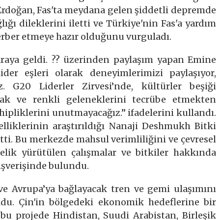
a Erdoğan, Fas'ta meydana gelen şiddetli depremde
ığı dileklerini iletti ve Türkiye'nin Fas'a yardım
erber etmeye hazır olduğunu vurguladı.
 araya geldi. ?? üzerinden paylaşım yapan Emine
lider eşleri olarak deneyimlerimizi paylaşıyor,
z. G20 Liderler Zirvesi’nde, kültürler beşiği
mak ve renkli geleneklerini tecrübe etmekten
pliklerini unutmayacağız.” ifadelerini kullandı.
özelliklerinin araştırıldığı Nanaji Deshmukh Bitki
tti. Bu merkezde mahsul verimliliğini ve çevresel
nelik yürütülen çalışmalar ve bitkiler hakkında
alışverişinde bulundu.
 ve Avrupa’ya bağlayacak tren ve gemi ulaşımını
ldu. Çin'in bölgedeki ekonomik hedeflerine bir
 projede Hindistan, Suudi Arabistan, Birleşik