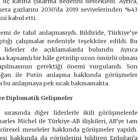
i üç katına çıkarma hedefini destekledi. Ayrıca,
, sera gazlarını 2030'da 2019 seviyelerinden %43
ni kabul etti.
mi de tahıl anlaşmasıydı. Bildiride, Türkiye’ye
tığı çalışmalar nedeniyle teşekküre edildi. Bu
liderler de açıklamalarda bulundu. Ayrıca
 kapsamlı bir hâle getirilip uzun ömürlü olması
pılmasının gerektiği önemi vurgulandı. Son
ğan ile Putin anlaşma hakkında görüşmeler
sya bu anlaşmaya pek sıcak bakmamakta.
 ve Diplomatik Gelişmeler
sırasında diğer liderlerle ikili görüşmelerde
rles Michel ile Türkiye-AB ilişkileri, AB’ye tam
 küresel meseleler hakkında görüşmeler yapıldı.
si hakkında da görüşlerini bildiren Erdoğan’a