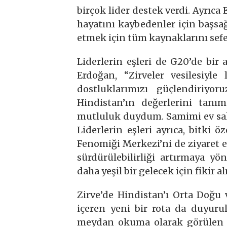
birçok lider destek verdi. Ayrıc
hayatını kaybedenler için başsağl
etmek için tüm kaynaklarını sef
Liderlerin eşleri de G20’de bir
Erdoğan, “Zirveler vesilesiyle 
dostluklarımızı güçlendiriyoru
Hindistan’ın değerlerini tanı
mutluluk duydum. Samimi ev sahi
Liderlerin eşleri ayrıca, bitki 
Fenomiği Merkezi’ni de ziyaret e
sürdürülebilirliği artırmaya yö
daha yeşil bir gelecek için fikir 
Zirve’de Hindistan’ı Orta Doğu
içeren yeni bir rota da duyuru
meydan okuma olarak görülen bu