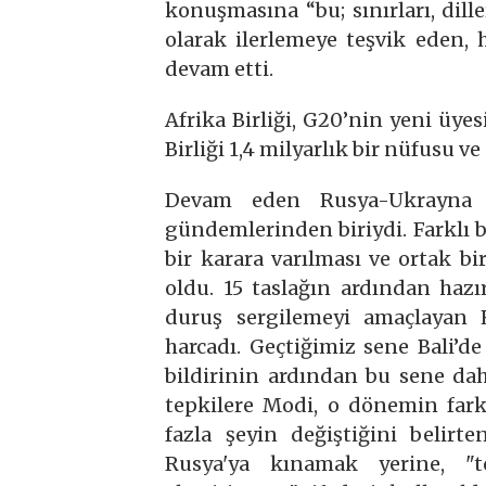
konuşmasına “bu; sınırları, diller
olarak ilerlemeye teşvik eden, h
devam etti.
Afrika Birliği, G20’nin yeni üyes
Birliği 1,4 milyarlık bir nüfusu ve
Devam eden Rusya-Ukrayna 
gündemlerinden biriydi. Farklı b
bir karara varılması ve ortak bi
oldu. 15 taslağın ardından hazır
duruş sergilemeyi amaçlayan 
harcadı. Geçtiğimiz sene Bali’d
bildirinin ardından bu sene dah
tepkilere Modi, o dönemin fa
fazla şeyin değiştiğini belir
Rusya'ya kınamak yerine, "