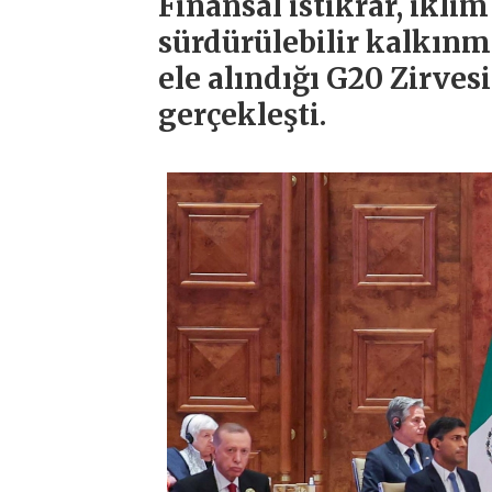
Finansal istikrar, ikli
sürdürülebilir kalkınm
ele alındığı G20 Zirves
gerçekleşti.