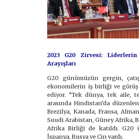
2023 G20 Zirvesi: Liderler
Arayışları
G20 günümüzün gergin, çatı
ekonomilerin iş birliği ve görü
ediyor. “Tek dünya, tek aile, t
arasında Hindistan’da düzenlene
Brezilya, Kanada, Fransa, Alman
Suudi Arabistan, Güney Afrika, Bi
Afrika Birliği de katıldı. G20
İspanya, Rusya ve Çin vardı.