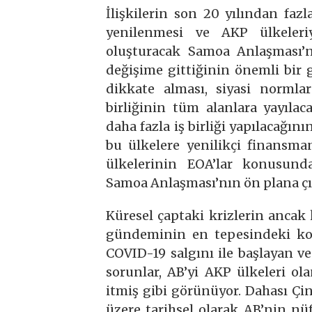
İlişkilerin son 20 yılından faz
yenilenmesi ve AKP ülkeleriy
oluşturacak Samoa Anlaşması’n
değişime gittiğinin önemli bir g
dikkate alması, siyasi norml
birliğinin tüm alanlara yayılac
daha fazla iş birliği yapılacağını
bu ülkelere yenilikçi finansm
ülkelerinin EOA’lar konusund
Samoa Anlaşması’nın ön plana çı
Küresel çaptaki krizlerin ancak k
gündeminin en tepesindeki kon
COVID-19 salgını ile başlayan 
sorunlar, AB’yi AKP ülkeleri ola
itmiş gibi görünüyor. Dahası Çin
üzere tarihsel olarak AB’nin nü