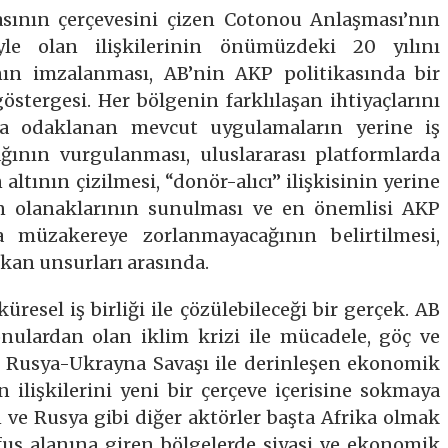
lasının çerçevesini çizen Cotonou Anlaşması’nın
le olan ilişkilerinin önümüzdeki 20 yılını
ın imzalanması, AB’nin AKP politikasında bir
östergesi. Her bölgenin farklılaşan ihtiyaçlarını
ara odaklanan mevcut uygulamaların yerine iş
ağının vurgulanması, uluslararası platformlarda
n altının çizilmesi, “donör-alıcı” ilişkisinin yerine
an olanaklarının sunulması ve en önemlisi AKP
a müzakereye zorlanmayacağının belirtilmesi,
kan unsurları arasında.
üresel iş birliği ile çözülebileceği bir gerçek. AB
ulardan olan iklim krizi ile mücadele, göç ve
ve Rusya-Ukrayna Savaşı ile derinleşen ekonomik
n ilişkilerini yeni bir çerçeve içerisine sokmaya
 ve Rusya gibi diğer aktörler başta Afrika olmak
fus alanına giren bölgelerde siyasi ve ekonomik