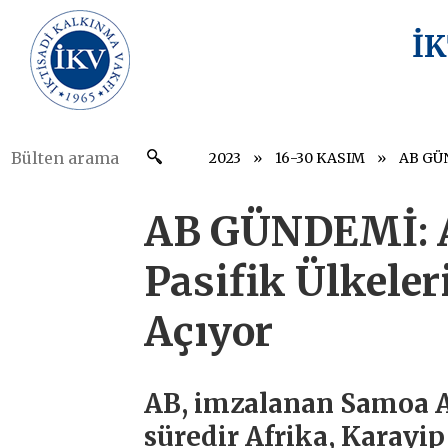
İ
2023
16-30 KASIM
AB GÜNDEMİ: A
Pasifik Ülkeler
Açıyor
AB, imzalanan Samoa An
süredir Afrika, Karayip