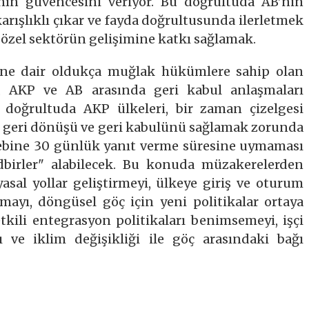
nın güvencesini veriyor. Bu doğrultuda AB’nin
karışlıklı çıkar ve fayda doğrultusunda ilerletmek
i özel sektörün gelişimine katkı sağlamak.
ine dair oldukça muğlak hükümlere sahip olan
, AKP ve AB arasında geri kabul anlaşmaları
 doğrultuda AKP ülkeleri, bir zaman çizelgesi
n geri dönüşü ve geri kabulünü sağlamak zorunda
talebine 30 günlük yanıt verme süresine uymaması
tedbirler" alabilecek. Bu konuda müzakerelerden
yasal yollar geliştirmeyi, ülkeye giriş ve oturum
rmayı, döngüsel göç için yeni politikalar ortaya
tkili entegrasyon politikaları benimsemeyi, işçi
yı ve iklim değişikliği ile göç arasındaki bağı