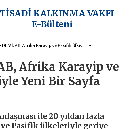
KTİSADİ KALKINMA VAKFI
E-Bülteni
AB GÜNDEMİ: AB, Afrika Karayip ve Pasifik Ülkeleriyle Yeni Bir Sayfa Açıyor
B, Afrika Karayip ve
iyle Yeni Bir Sayfa
laşması ile 20 yıldan fazla
 ve Pasifik ülkeleriyle geriye