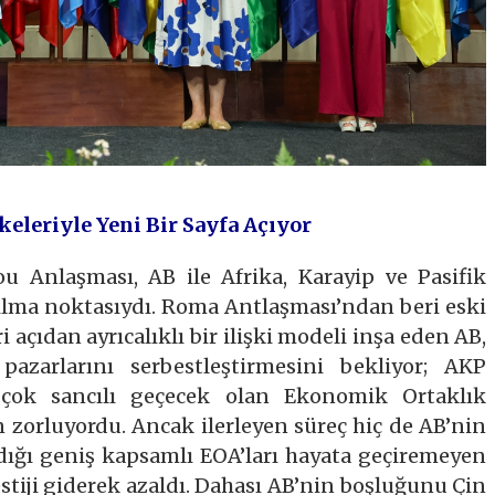
keleriyle Yeni Bir Sayfa Açıyor
 Anlaşması, AB ile Afrika, Karayip ve Pasifik
ırılma noktasıydı. Roma Antlaşması’ndan beri eski
i açıdan ayrıcalıklı bir ilişki modeli inşa eden AB,
azarlarını serbestleştirmesini bekliyor; AKP
i çok sancılı geçecek olan Ekonomik Ortaklık
 zorluyordu. Ancak ilerleyen süreç hiç de AB’nin
adığı geniş kapsamlı EOA’ları hayata geçiremeyen
estiji giderek azaldı. Dahası AB’nin boşluğunu Çin