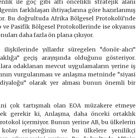
lik ile göç gibi altı öncelikli stratejik alanı
lgenin farklılaşan ihtiyaçlarına göre hazırlanmış
yor. Bu doğrultuda Afrika Bölgesel Protokolü’nde
ip ve Pasifik Bölgesel Protokollerinde ise okyanus
uları daha fazla ön plana çıkıyor.
işkilerinde yıllardır süregelen “donör-alıcı”
aklığa” geçiş arayışında olduğunu gösteriyor.
lara odaklanan mevcut uygulamaların yerine iş
ağının vurgulanması ve anlaşma metninde “siyasi
diyaloğu” olarak yer alması bunun önemli bir
ini çok tartışmalı olan EOA müzakere etmeye
ek gerekir ki, Anlaşma, daha önceki ortaklık
rotokol içermiyor. Bunun yerine AB, bu ülkelerin
olay erişeceğinin ve bu ülkelere yenilikçi