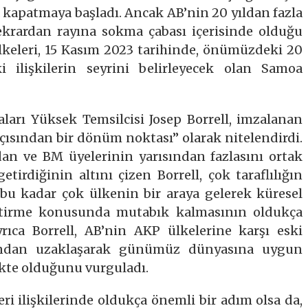
la kapatmaya başladı. Ancak AB’nin 20 yıldan fazla
 tekrardan rayına sokma çabası içerisinde olduğu
lkeleri, 15 Kasım 2023 tarihinde, önümüzdeki 20
i ilişkilerin seyrini belirleyecek olan Samoa
aları Yüksek Temsilcisi Josep Borrell, imzalanan
 açısından bir dönüm noktası” olarak nitelendirdi.
dan ve BM üyelerinin yarısından fazlasını ortak
etirdiğinin altını çizen Borrell, çok taraflılığın
bu kadar çok ülkenin bir araya gelerek küresel
leştirme konusunda mutabık kalmasının oldukça
rıca Borrell, AB’nin AKP ülkelerine karşı eski
rından uzaklaşarak günümüz dünyasına uygun
kte olduğunu vurguladı.
i ilişkilerinde oldukça önemli bir adım olsa da,