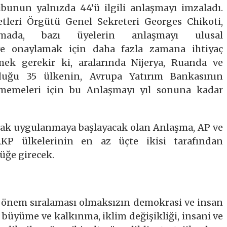
unun yalnızda 44’ü ilgili anlaşmayı imzaladı.
letleri Örgütü Genel Sekreteri Georges Chikoti,
lamada, bazı üyelerin anlaşmayı ulusal
ve onaylamak için daha fazla zamana ihtiyaç
mek gerekir ki, aralarında Nijerya, Ruanda ve
duğu 35 ülkenin, Avrupa Yatırım Bankasının
etmemeleri için bu Anlaşmayı yıl sonuna kadar
arak uygulanmaya başlayacak olan Anlaşma, AP ve
KP ülkelerinin en az üçte ikisi tarafından
üğe girecek.
r önem sıralaması olmaksızın demokrasi ve insan
 büyüme ve kalkınma, iklim değişikliği, insani ve