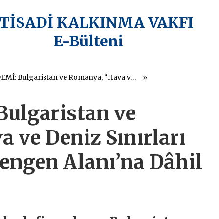
KTİSADİ KALKINMA VAKFI
E-Bülteni
AB GÜNDEMİ: Bulgaristan ve Romanya, “Hava ve Deniz Sınırları Açısından” Schengen Alanı’na Dâhil Oldu
ulgaristan ve
 ve Deniz Sınırları
engen Alanı’na Dâhil