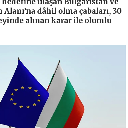
i hedefine ulaşan Bulgaristan ve
lanı’na dâhil olma çabaları, 30
eyinde alınan karar ile olumlu