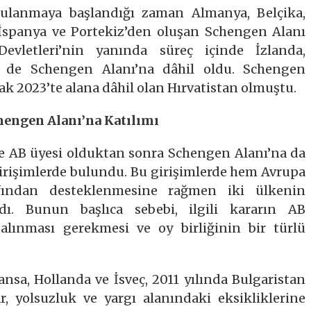
ygulanmaya başlandığı zaman Almanya, Belçika,
İspanya ve Portekiz’den oluşan Schengen Alanı
vletleri’nin yanında süreç içinde İzlanda,
re de Schengen Alanı’na dâhil oldu. Schengen
cak 2023’te alana dâhil olan Hırvatistan olmuştu.
hengen Alanı’na Katılımı
e AB üyesi olduktan sonra Schengen Alanı’na da
girişimlerde bulundu. Bu girişimlerde hem Avrupa
ndan desteklenmesine rağmen iki ülkenin
adı. Bunun başlıca sebebi, ilgili kararın AB
 alınması gerekmesi ve oy birliğinin bir türlü
ansa, Hollanda ve İsveç, 2011 yılında Bulgaristan
, yolsuzluk ve yargı alanındaki eksikliklerine