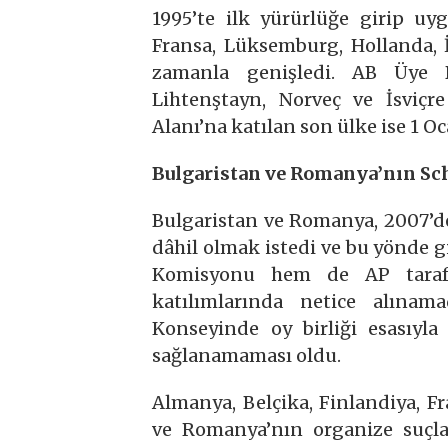
1995’te ilk yürürlüğe girip u
Fransa, Lüksemburg, Hollanda, 
zamanla genişledi. AB Üye De
Lihtenştayn, Norveç ve İsviç
Alanı’na katılan son ülke ise 1 O
Bulgaristan ve Romanya’nın Sc
Bulgaristan ve Romanya, 2007’d
dâhil olmak istedi ve bu yönde 
Komisyonu hem de AP tarafı
katılımlarında netice alınam
Konseyinde oy birliği esasıyla
sağlanamaması oldu.
Almanya, Belçika, Finlandiya, Fr
ve Romanya’nın organize suçlar