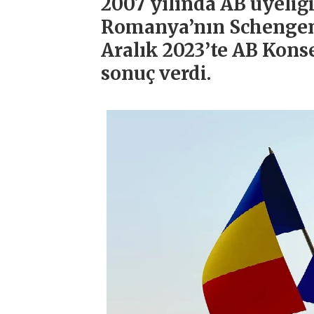
2007 yılında AB üyeliğ
Romanya’nın Schengen A
Aralık 2023’te AB Kons
sonuç verdi.