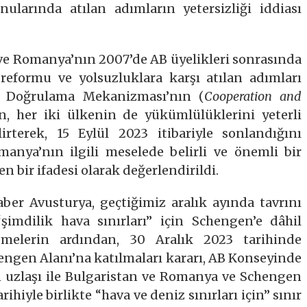
ularında atılan adımların yetersizliği iddiası
ve Romanya’nın 2007’de AB üyelikleri sonrasında
 reformu ve yolsuzluklara karşı atılan adımları
 ve Doğrulama Mekanizması’nın (
Cooperation and
n, her iki ülkenin de yükümlülüklerini yeterli
irterek, 15 Eylül 2023 itibariyle sonlandığını
manya’nın ilgili meselede belirli ve önemli bir
 bir ifadesi olarak değerlendirildi.
ber Avusturya, geçtiğimiz aralık ayında tavrını
imdilik hava sınırları” için Schengen’e dâhil
şmelerin ardından, 30 Aralık 2023 tarihinde
ngen Alanı’na katılmaları kararı, AB Konseyinde
ılan uzlaşı ile Bulgaristan ve Romanya ve Schengen
rihiyle birlikte “hava ve deniz sınırları için” sınır