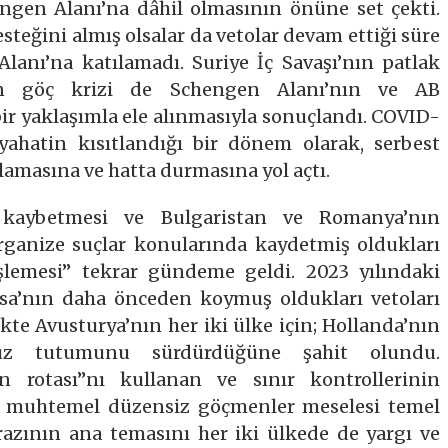
ngen Alanı’na dâhil olmasının önüne set çekti.
teğini almış olsalar da vetolar devam ettiği süre
lanı’na katılamadı. Suriye İç Savaşı’nın patlak
n göç krizi de Schengen Alanı’nın ve AB
bir yaklaşımla ele alınmasıyla sonuçlandı. COVID-
ahatin kısıtlandığı bir dönem olarak, serbest
lamasına ve hatta durmasına yol açtı.
i kaybetmesi ve Bulgaristan ve Romanya’nın
organize suçlar konularında kaydetmiş oldukları
şlemesi” tekrar gündeme geldi. 2023 yılındaki
sa’nın daha önceden koymuş oldukları vetoları
ikte Avusturya’nın her iki ülke için; Hollanda’nın
suz tutumunu sürdürdüğüne şahit olundu.
an rotası”nı kullanan ve sınır kontrollerinin
sı muhtemel düzensiz göçmenler meselesi temel
irazının ana temasını her iki ülkede de yargı ve