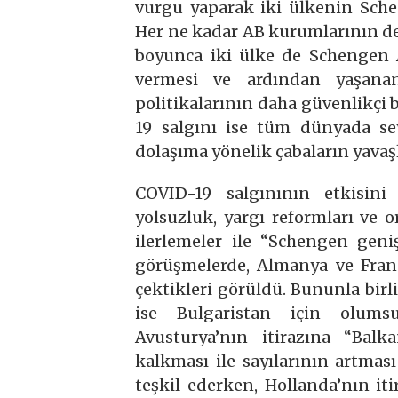
vurgu yaparak iki ülkenin Sche
Her ne kadar AB kurumlarının des
boyunca iki ülke de Schengen A
vermesi ve ardından yaşana
politikalarının daha güvenlikçi 
19 salgını ise tüm dünyada sey
dolaşıma yönelik çabaların yavaş
COVID-19 salgınının etkisin
yolsuzluk, yargı reformları ve 
ilerlemeler ile “Schengen geni
görüşmelerde, Almanya ve Fran
çektikleri görüldü. Bununla birl
ise Bulgaristan için olum
Avusturya’nın itirazına “Balk
kalkması ile sayılarının artma
teşkil ederken, Hollanda’nın it