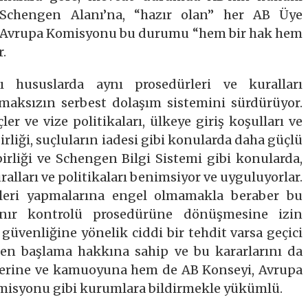
n Schengen Alanı’na, “hazır olan” her AB Üye
r. Avrupa Komisyonu bu durumu “hem bir hak hem
r.
ı hususlarda aynı prosedürleri ve kuralları
lmaksızın serbest dolaşım sistemini sürdürüyor.
er ve vize politikaları, ülkeye giriş koşulları ve
ş birliği, suçluların iadesi gibi konularda daha güçlü
birliği ve Schengen Bilgi Sistemi gibi konularda,
alları ve politikaları benimsiyor ve uyguluyorlar.
olleri yapmalarına engel olmamakla beraber bu
sınır kontrolü prosedürüne dönüşmesine izin
güvenliğine yönelik ciddi bir tehdit varsa geçici
iden başlama hakkına sahip ve bu kararlarını da
lerine ve kamuoyuna hem de AB Konseyi, Avrupa
misyonu gibi kurumlara bildirmekle yükümlü.