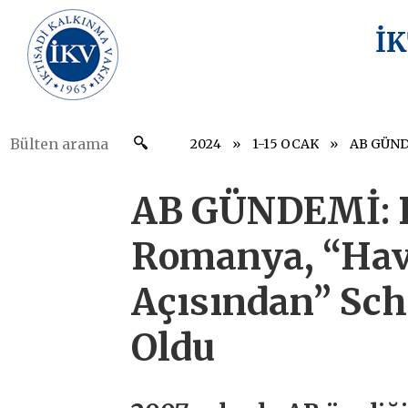
İ
2024
1-15 OCAK
AB GÜNDEMİ: B
Romanya, “Hava
Açısından” Sch
Oldu