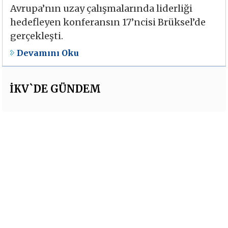
Avrupa’nın uzay çalışmalarında liderliği
hedefleyen konferansın 17’ncisi Brüksel’de
gerçekleşti.
Devamını Oku
İKV`DE GÜNDEM
İKV Web Sitesi Yenilendi
Devamı İçin Tıklayın
İKV’den “2025’te
Dünyayı Ne Bekliyor?