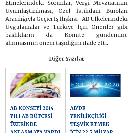
Etmelerindeki Sorunlar, Vergi Mevzuatının
Uyumlaştırılması, Özel İstihdam Büroları
Aracılığıyla Geçici İş İlişkisi- AB Ülkelerindeki
Uygulamalar ve Türkiye İçin Öneriler gibi
başlıkların da Komite gündemine
alınmasının önem taşıdığını ifade etti.
Diğer Yazılar
AB KONSEYİ 2014
AB’DE
YILI AB BÜTÇESİ
YENİLİKÇİLİĞİ
ÜZERİNDE
TEŞVİK ETMEK
ANLAŞMAYA VARDI
İÇİN 22,5 MİLYAR