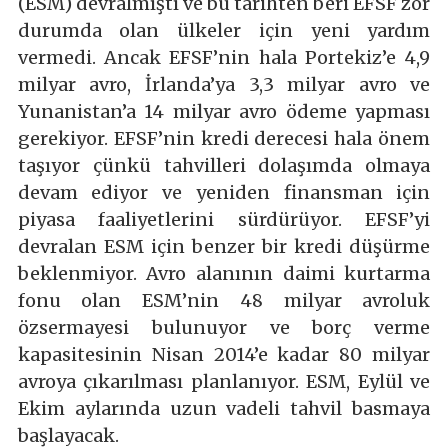
(ESM) devralmıştı ve bu tarihten beri EFSF zor
durumda olan ülkeler için yeni yardım
vermedi. Ancak EFSF’nin hala Portekiz’e 4,9
milyar avro, İrlanda’ya 3,3 milyar avro ve
Yunanistan’a 14 milyar avro ödeme yapması
gerekiyor. EFSF’nin kredi derecesi hala önem
taşıyor çünkü tahvilleri dolaşımda olmaya
devam ediyor ve yeniden finansman için
piyasa faaliyetlerini sürdürüyor. EFSF’yi
devralan ESM için benzer bir kredi düşürme
beklenmiyor. Avro alanının daimi kurtarma
fonu olan ESM’nin 48 milyar avroluk
özsermayesi bulunuyor ve borç verme
kapasitesinin Nisan 2014’e kadar 80 milyar
avroya çıkarılması planlanıyor. ESM, Eylül ve
Ekim aylarında uzun vadeli tahvil basmaya
başlayacak.