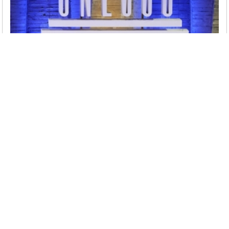
Haber
Türkiye, UNESCO Yürütme Kurulu Üyeliğine
Yeniden Seçildi
Türkiye, UNESCO Yürütme Kurulu’na üst üste
üçüncü kez seçilerek bu alandaki etkin
konumunu pekiştirdi.
Devamını Oku
İKV`DE GÜNDEM
“Küresel Gündem: