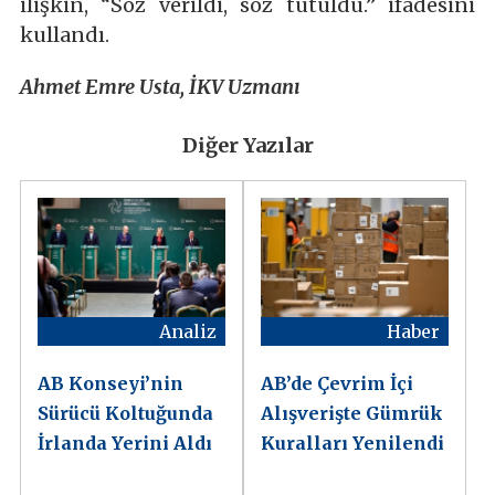
ilişkin, “Söz verildi, söz tutuldu.” ifadesini
kullandı.
Ahmet Emre Usta, İKV Uzmanı
Diğer Yazılar
Analiz
Haber
AB Konseyi’nin
AB’de Çevrim İçi
Sürücü Koltuğunda
Alışverişte Gümrük
İrlanda Yerini Aldı
Kuralları Yenilendi