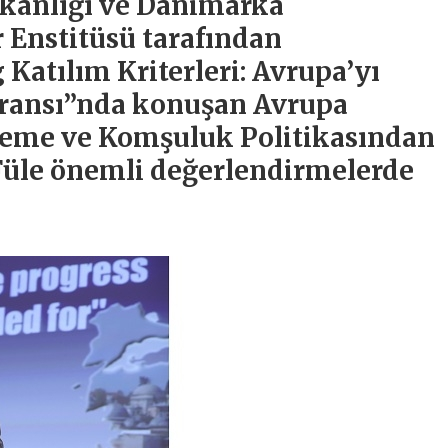
akanlığı ve Danimarka
r Enstitüsü tarafından
atılım Kriterleri: Avrupa’yı
feransı”nda konuşan Avrupa
eme ve Komşuluk Politikasından
Füle önemli değerlendirmelerde