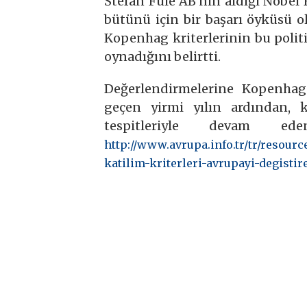
Štefan Füle AB’nin aldığı Nobel
bütünü için bir başarı öyküsü o
Kopenhag kriterlerinin bu polit
oynadığını belirtti.
Değerlendirmelerine Kopenhag
geçen yirmi yılın ardından, kr
tespitleriyle devam ed
http://www.avrupa.info.tr/tr/resour
katilim-kriterleri-avrupayi-degistir