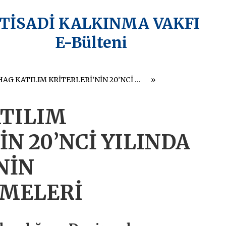
KTİSADİ KALKINMA VAKFI
E-Bülteni
KOPENHAG KATILIM KRİTERLERİ’NİN 20’NCİ YILINDA ŠTEFAN FÜLE’NİN DEĞERLENDİRMELERİ
TILIM
İN 20’NCİ YILINDA
NİN
MELERİ