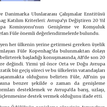
ve Danimarka Uluslararası Çalışmalar Enstitüsü
 Katılım Kriterleri: Avrupa’yı Değiştiren 20 Yıl
upa Komisyonu’nun Genişleme ve Komşuluk
efan Füle önemli değerlendirmelerde bulundu.
yen her ülkenin yerine getirmesi gereken üyelik
anımlayan Füle Kopenhag’da bulunmaktan dolayı
lirterek başladığı konuşmasında, AB’de son 20
ere değindi. Yirmi yıl önce Orta ve Doğu Avrupa
atik bir geçiş süreci ve bu ülkelerin vatandaşları
aşanmakta olduğunu belirten Füle, AB’nin şu
kasına benzer şekilde o zaman da genişleme
ormları desteklemek ve Avrupa’da barış, uzlaşı,
üçlenmesine destek vermek olduğunu ifade etti.