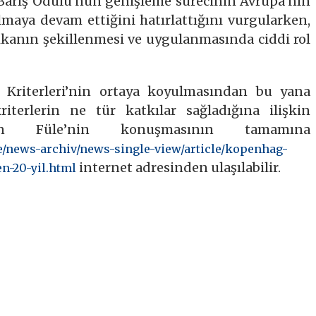
 Barış Ödülü’nün genişleme sürecinin Avrupa’nın
lmaya devam ettiğini hatırlattığını vurgularken,
ikanın şekillenmesi ve uygulanmasında ciddi rol
 Kriterleri’nin ortaya koyulmasından bu yana
iterlerin ne tür katkılar sağladığına ilişkin
en Füle’nin konuşmasının tamamına
ce/news-archiv/news-single-view/article/kopenhag-
internet adresinden ulaşılabilir.
en-20-yil.html