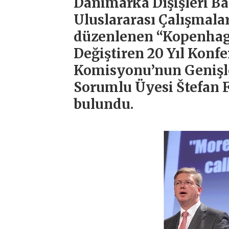
Danimarka Dışişleri B
Uluslararası Çalışmala
düzenlenen “Kopenhag K
Değiştiren 20 Yıl Kon
Komisyonu’nun Genişl
Sorumlu Üyesi Štefan 
bulundu.