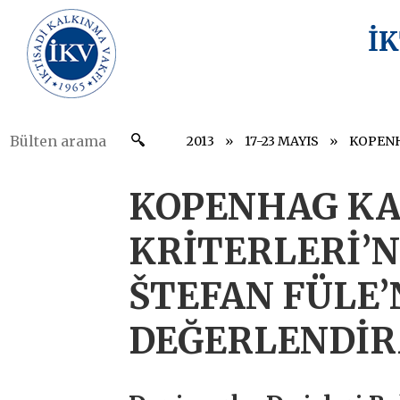
İ
2013
17-23 MAYIS
KOPENHAG KA
KRİTERLERİ’N
ŠTEFAN FÜLE’
DEĞERLENDİR