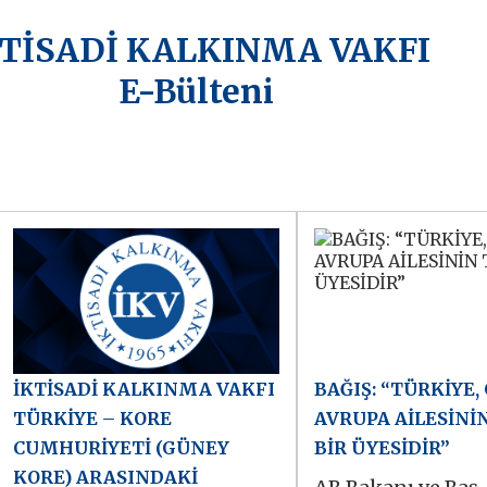
KTİSADİ KALKINMA VAKFI
E-Bülteni
İKTİSADİ KALKINMA VAKFI
BAĞIŞ: “TÜRKİYE,
TÜRKİYE – KORE
AVRUPA AİLESİNİN
CUMHURİYETİ (GÜNEY
BİR ÜYESİDİR”
KORE) ARASINDAKİ