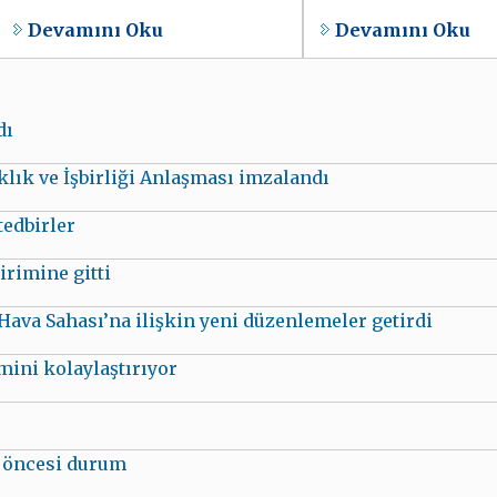
Devamını Oku
Devamını Oku
dı
lık ve İşbirliği Anlaşması imzalandı
tedbirler
rimine gitti
va Sahası’na ilişkin yeni düzenlemeler getirdi
mini kolaylaştırıyor
si öncesi durum