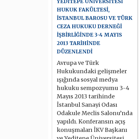
YEDİTEPE ÜNİVERSİTESİ
HUKUK FAKÜLTESİ,
İSTANBUL BAROSU VE TÜRK
CEZA HUKUKU DERNEĞİ
İŞBİRLİĞİNDE 3-4 MAYIS
2013 TARİHİNDE
DÜZENLENDİ
Avrupa ve Türk
Hukukundaki gelişmeler
ışığında sosyal medya
hukuku sempozyumu 3-4
Mayıs 2013 tarihinde
İstanbul Sanayi Odası
Odakule Meclis Salonu’nda
yapıldı. Konferansın açış
konuşmaları İKV Başkanı
ve Yeditepe Üniversitesi