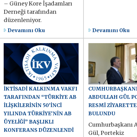
– Güney Kore İşadamları
Derneği tarafından
düzenleniyor.
Devamını Oku
Devamını Oku
İKTİSADİ KALKINMA VAKFI
CUMHURBAŞKAN
TARAFINDAN “TÜRKİYE AB
ABDULLAH GÜL PO
İLİŞKİLERİNİN 50’İNCİ
RESMİ ZİYARETTE
YILINDA TÜRKİYE’NİN AB
BULUNDU
ÜYELİĞİ” BAŞLIKLI
Cumhurbaşkanı A
KONFERANS DÜZENLENDİ
Gül, Portekiz