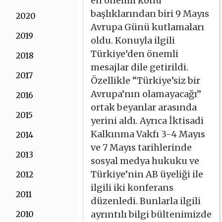
en önemli konu
başlıklarından biri 9 Mayıs
2020
Avrupa Günü kutlamaları
2019
oldu. Konuyla ilgili
Türkiye’den önemli
2018
mesajlar dile getirildi.
2017
Özellikle “Türkiye’siz bir
Avrupa’nın olamayacağı”
2016
ortak beyanlar arasında
2015
yerini aldı. Ayrıca İktisadi
Kalkınma Vakfı 3-4 Mayıs
2014
ve 7 Mayıs tarihlerinde
2013
sosyal medya hukuku ve
Türkiye’nin AB üyeliği ile
2012
ilgili iki konferans
2011
düzenledi. Bunlarla ilgili
ayrıntılı bilgi bültenimizde
2010