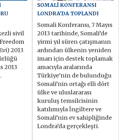
N
SOMALİ KONFERANSI
ORU
LONDRA’DA TOPLANDI
Somali Konferansı, 7 Mayıs
zli sivil
2013 tarihinde, Somali’de
 Freedom
yirmi yıl süren çatışmanın
Evi) 2013
ardından ülkenin yeniden
ürlüğü
imarı için destek toplamak
s 2013
amacıyla aralarında
.
Türkiye’nin de bulunduğu
Somali’nin ortağı elli dört
ülke ve uluslararası
kuruluş temsilcisinin
katılımıyla İngiltere ve
Somali’nin ev sahipliğinde
Londra’da gerçekleşti.