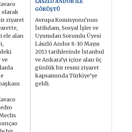
LÁSZLÓ ANDOR İLE
avaco
GÖRÜŞTÜ
i olarak
ir ziyaret
Avrupa Komisyonu’nun
yarette,
İstihdam, Sosyal İşler ve
ni ele alan
Uyumdan Sorumlu Üyesi
i,
László Andor 8-10 Mayıs
deki
2013 tarihlerinde İstanbul
 ve
ve Ankara’yı içine alan üç
larda
günlük bir resmi ziyaret
de
kapsamında Türkiye’ye
başkanı
geldi.
avaco
Pedro
Meclis
sunçao
le bir