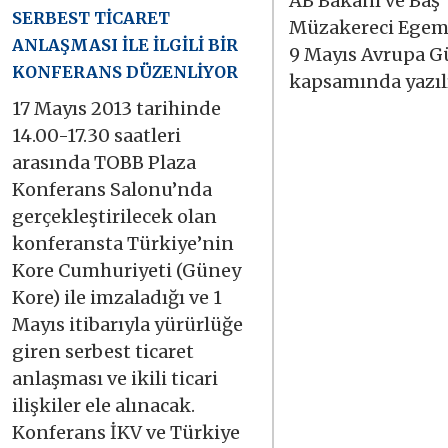
AB Bakanı ve Baş
SERBEST TİCARET
Müzakereci Egem
ANLAŞMASI İLE İLGİLİ BİR
9 Mayıs Avrupa 
KONFERANS DÜZENLİYOR
kapsamında yazılı
17 Mayıs 2013 tarihinde
14.00-17.30 saatleri
arasında TOBB Plaza
Konferans Salonu’nda
gerçekleştirilecek olan
konferansta Türkiye’nin
Kore Cumhuriyeti (Güney
Kore) ile imzaladığı ve 1
Mayıs itibarıyla yürürlüğe
giren serbest ticaret
anlaşması ve ikili ticari
ilişkiler ele alınacak.
Konferans İKV ve Türkiye