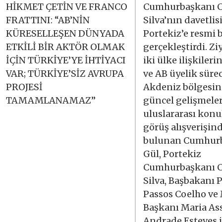
HİKMET ÇETİN VE FRANCO
Cumhurbaşkanı C
FRATTINI: “AB’NİN
Silva’nın davetlis
KÜRESELLEŞEN DÜNYADA
Portekiz’e resmi b
ETKİLİ BİR AKTÖR OLMAK
gerçekleştirdi. Zi
İÇİN TÜRKİYE’YE İHTİYACI
iki ülke ilişkileri
VAR; TÜRKİYE’SİZ AVRUPA
ve AB üyelik sürec
PROJESİ
Akdeniz bölgesin
TAMAMLANAMAZ”
güncel gelişmeler
uluslararası konu
görüş alışverişin
bulunan Cumhur
Gül, Portekiz
Cumhurbaşkanı C
Silva, Başbakanı 
Passos Coelho ve 
Başkanı Maria As
Andrade Esteves i