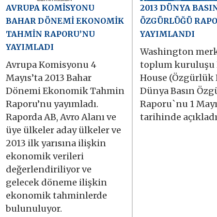
AVRUPA KOMİSYONU
2013 DÜNYA BASI
BAHAR DÖNEMİ EKONOMİK
ÖZGÜRLÜĞÜ RAP
TAHMİN RAPORU’NU
YAYIMLANDI
YAYIMLADI
Washington merke
Avrupa Komisyonu 4
toplum kuruluşu
Mayıs’ta 2013 Bahar
House (Özgürlük 
Dönemi Ekonomik Tahmin
Dünya Basın Özg
Raporu’nu yayımladı.
Raporu`nu 1 Mayı
Raporda AB, Avro Alanı ve
tarihinde açıkladı
üye ülkeler aday ülkeler ve
2013 ilk yarısına ilişkin
ekonomik verileri
değerlendiriliyor ve
gelecek döneme ilişkin
ekonomik tahminlerde
bulunuluyor.