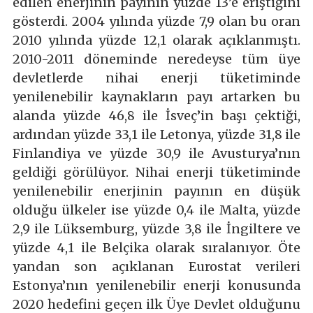
edilen enerjinin payının yüzde 13’e eriştiğini
gösterdi. 2004 yılında yüzde 7,9 olan bu oran
2010 yılında yüzde 12,1 olarak açıklanmıştı.
2010-2011 döneminde neredeyse tüm üye
devletlerde nihai enerji tüketiminde
yenilenebilir kaynakların payı artarken bu
alanda yüzde 46,8 ile İsveç’in başı çektiği,
ardından yüzde 33,1 ile Letonya, yüzde 31,8 ile
Finlandiya ve yüzde 30,9 ile Avusturya’nın
geldiği görülüyor. Nihai enerji tüketiminde
yenilenebilir enerjinin payının en düşük
olduğu ülkeler ise yüzde 0,4 ile Malta, yüzde
2,9 ile Lüksemburg, yüzde 3,8 ile İngiltere ve
yüzde 4,1 ile Belçika olarak sıralanıyor. Öte
yandan son açıklanan Eurostat verileri
Estonya’nın yenilenebilir enerji konusunda
2020 hedefini geçen ilk Üye Devlet olduğunu