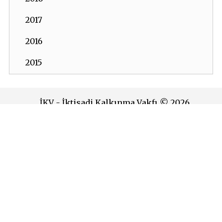
2017
2016
2015
2014
İKV - İktisadi Kalkınma Vakfı © 2026
2013
Powered by:
OrBiT
2012
İKV MERKEZ OFİS
2011
Esentepe Mah. Harman Sok. TOBB Plaza No:10 K: 7-8
2010
Şişli - İSTANBUL
Tel: (0212) 270 93 00 Faks: (0212) 270 30 22
2009
E-posta:
ikv@ikv.org.tr
2008
İKV BRÜKSEL OFİS