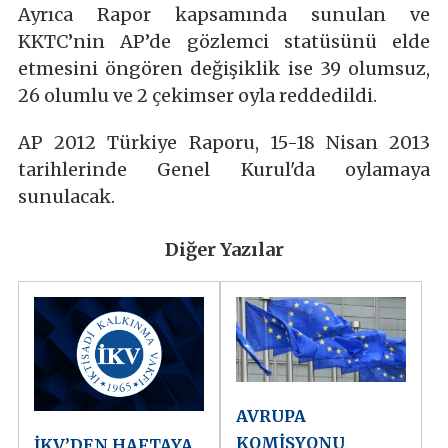
Ayrıca Rapor kapsamında sunulan ve
KKTC’nin AP’de gözlemci statüsünü elde
etmesini öngören değişiklik ise 39 olumsuz,
26 olumlu ve 2 çekimser oyla reddedildi.
AP 2012 Türkiye Raporu, 15-18 Nisan 2013
tarihlerinde Genel Kurul'da oylamaya
sunulacak.
Diğer Yazılar
AVRUPA
KOMİSYONU
İKV’DEN HAFTAYA