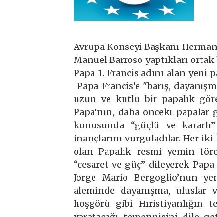
Avrupa Konseyi Başkanı Herman
Manuel Barroso yaptıkları ortak 
Papa 1. Francis adını alan yeni 
Papa Francis’e "barış, dayanış
uzun ve kutlu bir papalık göre
Papa’nın, daha önceki papalar g
konusunda “güçlü ve kararlı”
inançlarını vurguladılar. Her ik
olan Papalık resmi yemin tör
“cesaret ve güç” dileyerek Papa 
Jorge Mario Bergoglio’nun yen
aleminde dayanışma, uluslar ve
hoşgörü gibi Hıristiyanlığın 
yaratacağı temennisini dile ge