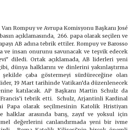
 Van Rompuy ve Avrupa Komisyonu Başkanı José
basın açıklamasında, 266. papa olarak seçilen ve
papayı AB adına tebrik ettiler. Rompuy ve Barosso
ma ve insan onurunu savunacak ve teşvik edecek
vi" diledi. Ortak açıklamada, AB liderleri yeni
ibi, dünya halklarını ve dinlerini yakınlaştırma
 şekilde çaba göstermeyi sürdüreceğine olan
i lider, 19 Mart tarihinde Vatikan’da düzenlenecek
enine katılacak. AP Başkanı Martin Schulz da
Francis’i tebrik etti. Schulz, Arjantinli Kardinal
i Papa olarak seçilmesinin Katolik Hristiyan
 halklar arasında barış, zayıf ve yoksul için
temel değerlerini canlandırmada yeni bir ivme
tirdi. Roma Katolik Kilisesi’nin birçok önemli