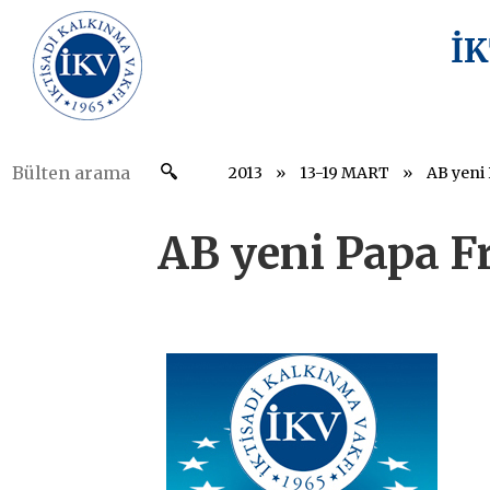
İ
2013
13-19 MART
AB yeni 
AB yeni Papa Fr