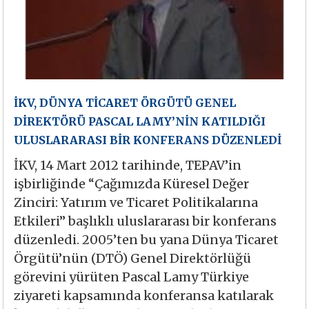
İKV, DÜNYA TİCARET ÖRGÜTÜ GENEL
DİREKTÖRÜ PASCAL LAMY’NİN KATILDIĞI
ULUSLARARASI BİR KONFERANS DÜZENLEDİ
İKV, 14 Mart 2012 tarihinde, TEPAV’in
işbirliğinde “Çağımızda Küresel Değer
Zinciri: Yatırım ve Ticaret Politikalarına
Etkileri” başlıklı uluslararası bir konferans
düzenledi. 2005’ten bu yana Dünya Ticaret
Örgütü’nün (DTÖ) Genel Direktörlüğü
görevini yürüten Pascal Lamy Türkiye
ziyareti kapsamında konferansa katılarak