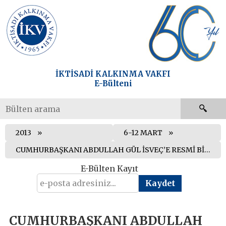
İKTİSADİ KALKINMA VAKFI
E-Bülteni
2013
6-12 MART
CUMHURBAŞKANI ABDULLAH GÜL İSVEÇ’E RESMİ BİR ZİYARET GERÇEKLEŞTİRDİ
E-Bülten Kayıt
CUMHURBAŞKANI ABDULLAH