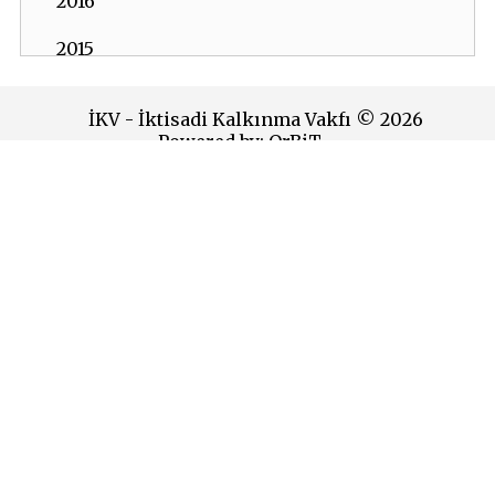
2016
2015
2014
İKV - İktisadi Kalkınma Vakfı © 2026
Powered by:
OrBiT
2013
2012
İKV MERKEZ OFİS
2011
Esentepe Mah. Harman Sok. TOBB Plaza No:10 K: 7-8
Şişli - İSTANBUL
2010
Tel: (0212) 270 93 00 Faks: (0212) 270 30 22
E-posta:
ikv@ikv.org.tr
2009
İKV BRÜKSEL OFİS
2008
2007
Avenue de l’Yser 5-6 1040 Brussels
Tel: +32 2 646 40 40 Faks: +32 2 646 95 38
E-posta:
ikvnet@skynet.be
2006