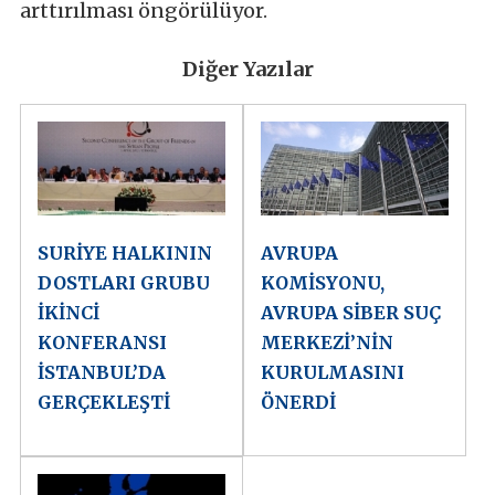
arttırılması öngörülüyor.
Diğer Yazılar
SURİYE HALKININ
AVRUPA
DOSTLARI GRUBU
KOMİSYONU,
İKİNCİ
AVRUPA SİBER SUÇ
KONFERANSI
MERKEZİ’NİN
İSTANBUL’DA
KURULMASINI
GERÇEKLEŞTİ
ÖNERDİ