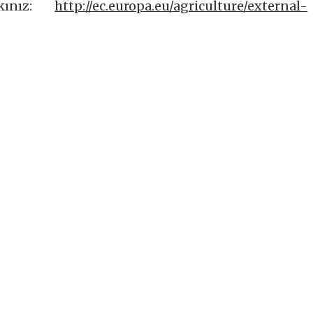
kınız:
http://ec.europa.eu/agriculture/external-