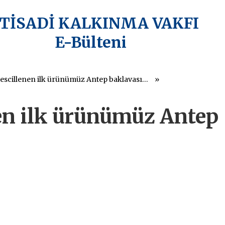
KTİSADİ KALKINMA VAKFI
E-Bülteni
AB’de tescillenen ilk ürünümüz Antep baklavası oldu
nen ilk ürünümüz Antep