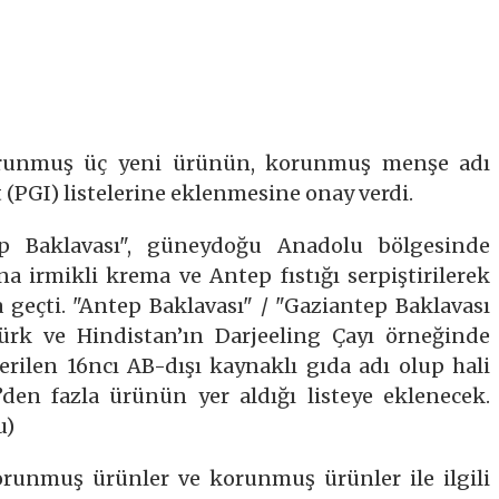
orunmuş üç yeni ürünün, korunmuş menşe adı
 (PGI) listelerine eklenmesine onay verdi.
ep Baklavası", güneydoğu Anadolu bölgesinde
na irmikli krema ve Antep fıstığı serpiştirilerek
a geçti. "Antep Baklavası" / "Gaziantep Baklavası
Türk ve Hindistan’ın Darjeeling Çayı örneğinde
rilen 16ncı AB-dışı kaynaklı gıda adı olup hali
den fazla ürünün yer aldığı listeye eklenecek.
u)
 korunmuş ürünler ve korunmuş ürünler ile ilgili