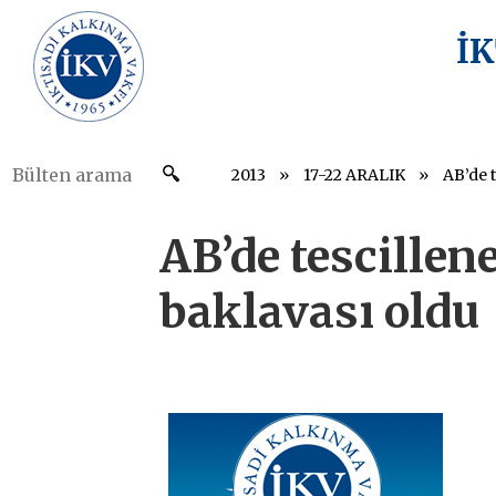
İ
2013
17-22 ARALIK
AB’de tescille
baklavası oldu