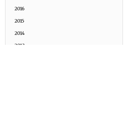
2016
2015
2014
2013
2012
2011
2010
2009
2008
İKV - İktisadi Kalkınma Vakfı © 2026
2007
Powered by:
OrBiT