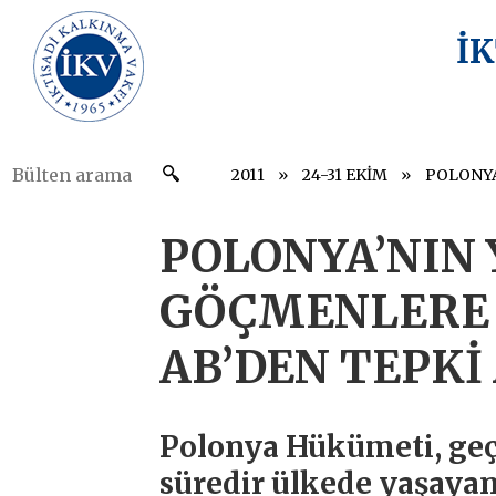
İ
2011
24-31 EKİM
POLONYA’NIN 
GÖÇMENLERE 
AB’DEN TEPKİ
Polonya Hükümeti, geçt
süredir ülkede yaşaya