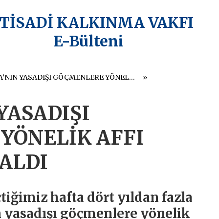
KTİSADİ KALKINMA VAKFI
E-Bülteni
POLONYA’NIN YASADIŞI GÖÇMENLERE YÖNELİK AFFI AB’DEN TEPKİ ALDI
YASADIŞI
YÖNELİK AFFI
 ALDI
iğimiz hafta dört yıldan fazla
n yasadışı göçmenlere yönelik