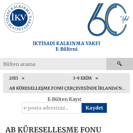
İKTİSADİ KALKINMA VAKFI
E-Bülteni
2011
3-9 EKİM
AB KÜRESELLEŞME FONU ÇERÇEVESİNDE İRLANDA’NIN İNŞAAT SEKTÖRÜNE DESTEK OLMAYA HAZIRLANIYOR
E-Bülten Kayıt
AB KÜRESELLEŞME FONU