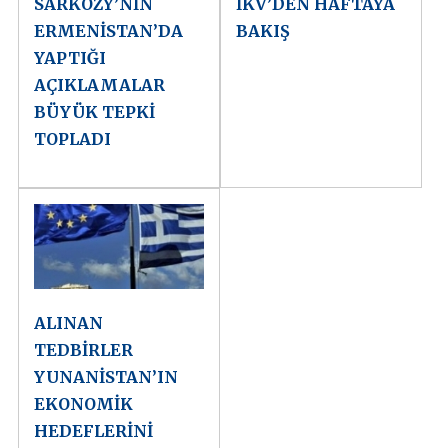
SARKOZY’NİN
İKV’DEN HAFTAYA
ERMENİSTAN’DA
BAKIŞ
YAPTIĞI
AÇIKLAMALAR
BÜYÜK TEPKİ
TOPLADI
ALINAN
TEDBİRLER
YUNANİSTAN’IN
EKONOMİK
HEDEFLERİNİ