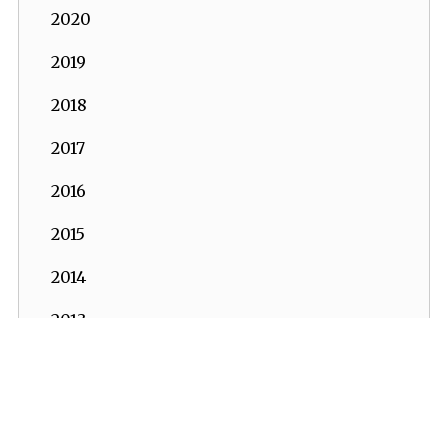
2020
2019
2018
2017
2016
2015
2014
2013
2012
2011
İKV - İktisadi Kalkınma Vakfı © 2026
Powered by:
OrBiT