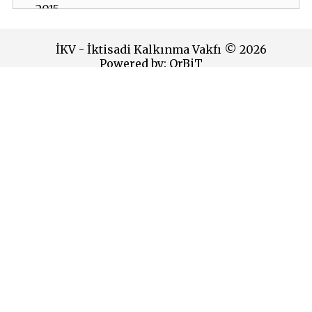
2015
2014
İKV - İktisadi Kalkınma Vakfı © 2026
Powered by:
OrBiT
2013
2012
İKV MERKEZ OFİS
2011
Esentepe Mah. Harman Sok. TOBB Plaza No:10 K: 7-8
Şişli - İSTANBUL
2010
Tel: (0212) 270 93 00 Faks: (0212) 270 30 22
E-posta:
ikv@ikv.org.tr
2009
İKV BRÜKSEL OFİS
2008
Avenue de l’Yser 5-6 1040 Brussels
2007
Tel: +32 2 646 40 40 Faks: +32 2 646 95 38
E-posta:
ikvnet@skynet.be
2006