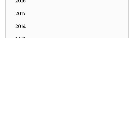
2016
2015
2014
2013
2012
İKV - İktisadi Kalkınma Vakfı © 2026
2011
Powered by:
OrBiT
2010
İKV MERKEZ OFİS
2009
Esentepe Mah. Harman Sok. TOBB Plaza No:10 K: 7-8
Şişli - İSTANBUL
2008
Tel: (0212) 270 93 00 Faks: (0212) 270 30 22
E-posta:
ikv@ikv.org.tr
2007
İKV BRÜKSEL OFİS
2006