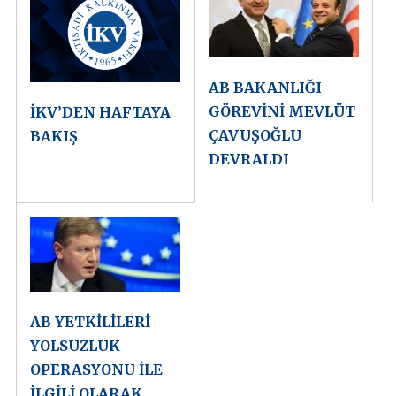
AB BAKANLIĞI
GÖREVİNİ MEVLÜT
İKV’DEN HAFTAYA
ÇAVUŞOĞLU
BAKIŞ
DEVRALDI
AB YETKİLİLERİ
YOLSUZLUK
OPERASYONU İLE
İLGİLİ OLARAK