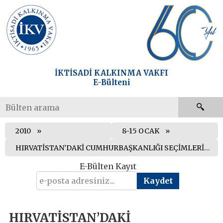
İKTİSADİ KALKINMA VAKFI
E-Bülteni
2010
8-15 OCAK
HIRVATİSTAN’DAKİ CUMHURBAŞKANLIĞI SEÇİMLERİNİ IVO JOSİPOVİÇ KAZANDI
E-Bülten Kayıt
HIRVATİSTAN’DAKİ