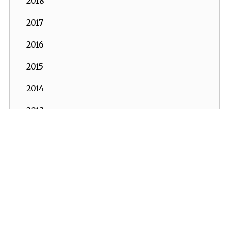
2018
2017
2016
2015
2014
2013
2012
2011
2010
2009
İKV - İktisadi Kalkınma Vakfı © 2026
Powered by:
OrBiT
2008