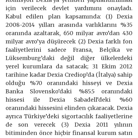
için verilecek devlet yardımını onayladı.
Kabul edilen plan kapsamında: (1) Dexia
2008-2014 yılları arasında varlıklarını %35
oranında azaltarak, 650 milyar avro’dan 430
milyar avro’ya düşürecek (2) Dexia farklı fon
faaliyetlerini sadece Fransa, Belçika ve
Lüksemburg’daki değil diğer ülkelerdeki
yerel kurumlara da satacak; 31 Ekim 2012
tarihine kadar Dexia Crediop’da (İtalya) sahip
olduğu %70 oranındaki hisseyi ve Dexia
Banka Slovensko’daki %85.5 oranındaki
hissesi ile Dexia Sabadell’deki %60
oranındaki hissesini elinden çıkaracak. Dexia
ayrıca Türkiye’deki sigortacılık faaliyetlerine
de son verecek (3) Dexia 2011 yılının
bitiminden önce hiçbir finansal kurum satın