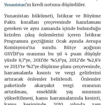
’ın kredi notunu düşürdüler.
Yunanistan
Yunanistan hükümeti, İstikrar ve Büyüme
Paktı kuralları çerçevesinde hazırlaması
gereken ve aynı zamanda içinde bulunduğu
krizden çıkış önlemlerini içeren İstikrar
Programını geçtiğimiz Ocak ayında Avrupa
Komisyonu’na sundu. Bütçe açığının
GSYİH’ya oranının bu yıl 4 puan düşüşle
yüzde 8,7’ye, 2011’de %5,6’ya, 2012’de %2,8’e
ve 2013’te %2’ye düşürme planı çerçevesinde,
harcamalarda kısıntı ve vergi gelirlerini
artıracak önlemler belirlendi. Önlemler
paketinde akaryakıt vergi oranının
artırılması, emeklilik yaş sınırının
yükseltilmesi, kamu harcamalarında kesinti,
kamu kesiminde 2010 yılında zam