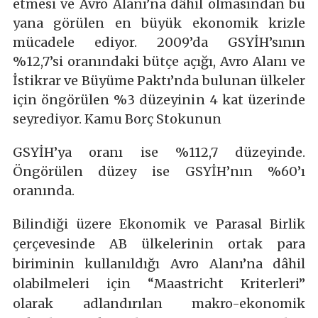
etmesi ve Avro Alanı’na dâhil olmasından bu
yana görülen en büyük ekonomik krizle
mücadele ediyor. 2009’da GSYİH’sının
%12,7’si oranındaki bütçe açığı, Avro Alanı ve
İstikrar ve Büyüme Paktı’nda bulunan ülkeler
için öngörülen %3 düzeyinin 4 kat üzerinde
seyrediyor. Kamu Borç Stokunun
GSYİH’ya oranı ise %112,7 düzeyinde.
Öngörülen düzey ise GSYİH’nın %60’ı
oranında.
Bilindiği üzere Ekonomik ve Parasal Birlik
çerçevesinde AB ülkelerinin ortak para
biriminin kullanıldığı Avro Alanı’na dâhil
olabilmeleri için “Maastricht Kriterleri”
olarak adlandırılan makro-ekonomik