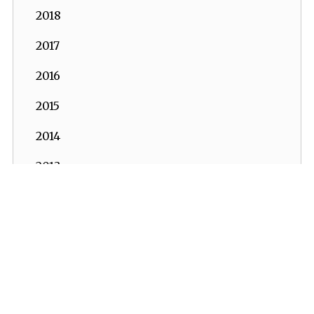
2018
2017
2016
2015
2014
2013
2012
2011
İKV - İktisadi Kalkınma Vakfı © 2026
Powered by:
OrBiT
2010
İKV MERKEZ OFİS
2009