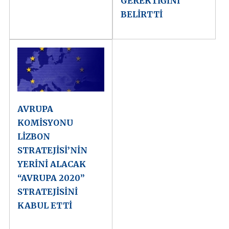
GEREKTİĞİNİ
BELİRTTİ
AVRUPA
KOMİSYONU
LİZBON
STRATEJİSİ’NİN
YERİNİ ALACAK
“AVRUPA 2020”
STRATEJİSİNİ
KABUL ETTİ