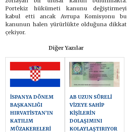
zorlayan bir ulusal kanun bulunmakta.
Portekiz hükümeti kanunu değiştirmeyi
kabul etti ancak Avrupa Komisyonu bu
kanunun halen yürürlükte olduğuna dikkat
çekiyor.
Diğer Yazılar
İSPANYA DÖNEM
AB UZUN SÜRELİ
BAŞKANLIĞI
VİZEYE SAHİP
HIRVATİSTAN’IN
KİŞİLERİN
KATILIM
DOLAŞIMINI
MÜZAKERELERİ
KOLAYLAŞTIRIYOR