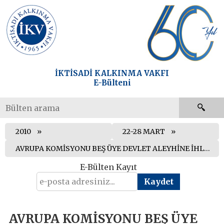
İKTİSADİ KALKINMA VAKFI
E-Bülteni
2010
22-28 MART
AVRUPA KOMİSYONU BEŞ ÜYE DEVLET ALEYHİNE İHLAL TAKİBATINA İLİŞKİN YENİ ÖNLEMLER ALMAYA KARAR VERDİ
E-Bülten Kayıt
AVRUPA KOMİSYONU BEŞ ÜYE