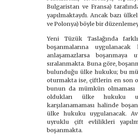
Bulgaristan ve Fransa) tarafı
yapılmaktaydı. Ancak bazı ülkele
ve Polonya) böyle bir düzenleme
Yeni Tüzük Taslağında farklı 
boşanmalarına uygulanacak
anlaşamazlarsa boşanmaya uy
sıralanmakta. Buna göre, boşanm
bulunduğu ülke hukuku; bu mümk
oturmakta ise, çiftlerin en so
bunun da mümkün olmaması hali
oldukları ülke hukuku uyg
karşılanamaması halinde boşa
ülke hukuku uygulanacak. Avru
uyruklu çift evlilikleri yapıl
boşanmakta.