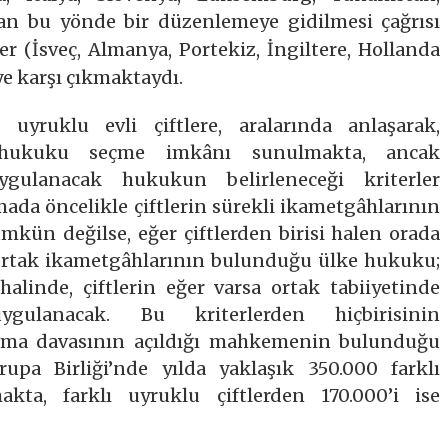
ndan bu yönde bir
düzenlemeye gidilmesi çağrısı
r (İsveç, Almanya, Portekiz, İngiltere, Hollanda
ye karşı çıkmaktaydı.
uyruklu evli çiftlere, aralarında anlaşarak,
 hukuku seçme imkânı sunulmakta, ancak
gulanacak hukukun belirleneceği kriterler
ada öncelikle çiftlerin sürekli ikametgâhlarının
ün değilse, eğer çiftlerden birisi halen orada
n ortak ikametgâhlarının bulunduğu ülke hukuku;
nde, çiftlerin eğer varsa ortak tabiiyetinde
ulanacak. Bu kriterlerden hiçbirisinin
nma davasının açıldığı mahkemenin bulunduğu
pa Birliği’nde yılda yaklaşık 350.000 farklı
makta, farklı uyruklu çiftlerden 170.000’i ise