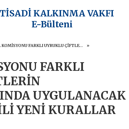
KTİSADİ KALKINMA VAKFI
E-Bülteni
AVRUPA KOMİSYONU FARKLI UYRUKLU ÇİFTLERİN BOŞANMALARINDA UYGULANACAK HUKUKLA İLGİLİ YENİ KURALLAR GETİRİYOR
SYONU FARKLI
TLERİN
INDA UYGULANACAK
Lİ YENİ KURALLAR