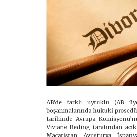
AB’de farklı uyruklu (AB üye
boşanmalarında hukuki prosedür
tarihinde Avrupa Komisyonu’n
Viviane Reding tarafından açık
Macaristan, Avusturya, İspany