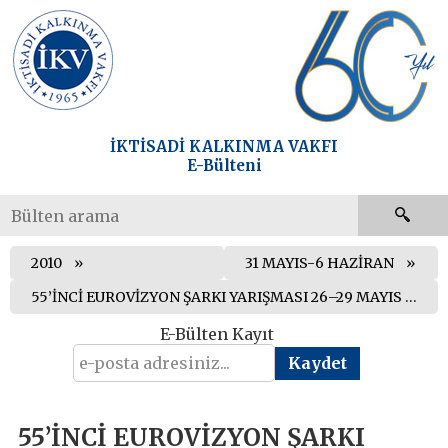
İKTİSADİ KALKINMA VAKFI
E-Bülteni
2010
31 MAYIS-6 HAZİRAN
55’İNCİ EUROVİZYON ŞARKI YARIŞMASI 26–29 MAYIS TARİHLERİ ARASINDA NORVEÇ’İN BAŞKENTİ OSLO’DA GERÇEKLEŞTİRİLDİ
E-Bülten Kayıt
55’İNCİ EUROVİZYON ŞARKI