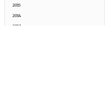
2015
2014
2013
2012
İKV - İktisadi Kalkınma Vakfı © 2026
Powered by:
OrBiT
2011
2010
İKV MERKEZ OFİS
2009
Esentepe Mah. Harman Sok. TOBB Plaza No:10 K: 7-8
Şişli - İSTANBUL
2008
Tel: (0212) 270 93 00 Faks: (0212) 270 30 22
E-posta:
ikv@ikv.org.tr
2007
İKV BRÜKSEL OFİS
2006