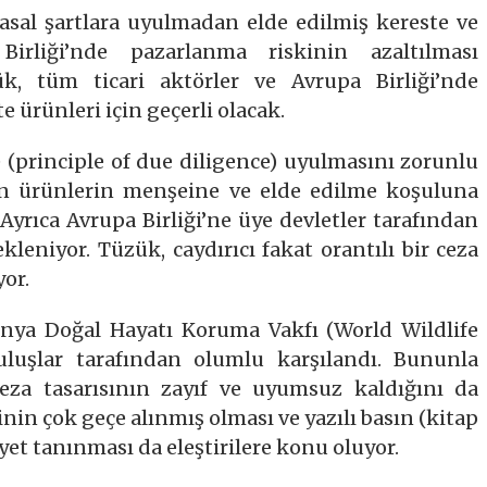
asal şartlara uyulmadan elde edilmiş kereste ve
irliği’nde pazarlanma riskinin azaltılması
k, tüm ticari aktörler ve Avrupa Birliği’nde
 ürünleri için geçerli olacak.
 (principle of due diligence) uyulmasını zorunlu
an ürünlerin menşeine ve elde edilme koşuluna
. Ayrıca Avrupa Birliği’ne üye devletler tarafından
kleniyor. Tüzük, caydırıcı fakat orantılı bir ceza
or.
ya Doğal Hayatı Koruma Vakfı (World Wildlife
luşlar tarafından olumlu karşılandı. Bununla
ceza tasarısının zayıf ve uyumsuz kaldığını da
inin çok geçe alınmış olması ve yazılı basın (kitap
iyet tanınması da eleştirilere konu oluyor.