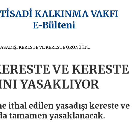
KTİSADİ KALKINMA VAKFI
E-Bülteni
AB, YASADIŞI KERESTE VE KERESTE ÜRÜNÜ İTHALINI YASAKLIYOR
 KERESTE VE KERESTE
INI YASAKLIYOR
ne ithal edilen yasadışı kereste ve
nda tamamen yasaklanacak.