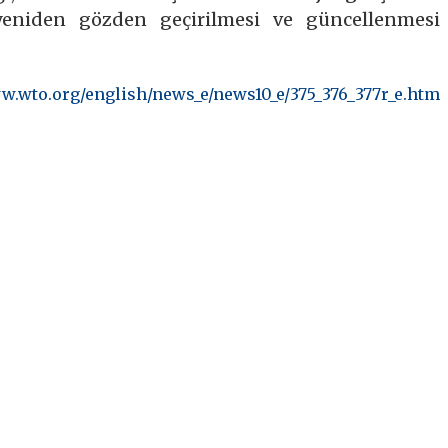
eniden gözden geçirilmesi ve güncellenmesi
ww.wto.org/english/news_e/news10_e/375_376_377r_e.htm