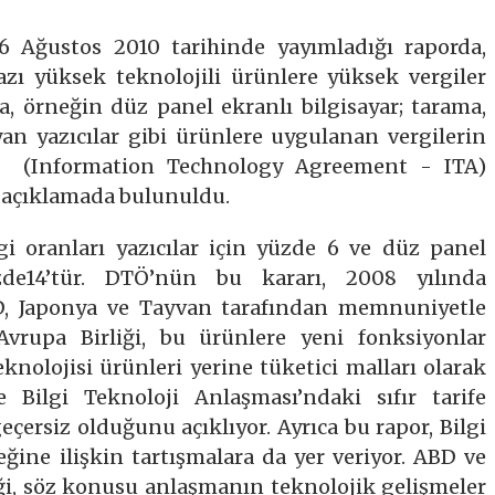
6 Ağustos 2010 tarihinde yayımladığı raporda,
bazı yüksek teknolojili ürünlere yüksek vergiler
a, örneğin düz panel ekranlı bilgisayar; tarama,
yan yazıcılar gibi ürünlere uygulanan vergilerin
nın (Information Technology Agreement - ITA)
açıklamada bulunuldu.
gi oranları yazıcılar için yüzde 6 ve düz panel
üzde14’tür. DTÖ’nün bu kararı, 2008 yılında
BD, Japonya ve Tayvan tarafından memnuniyetle
Avrupa Birliği, bu ürünlere yeni fonksiyonlar
eknolojisi ürünleri yerine tüketici malları olarak
e Bilgi Teknoloji Anlaşması’ndaki sıfır tarife
çersiz olduğunu açıklıyor. Ayrıca bu rapor, Bilgi
ğine ilişkin tartışmalara da yer veriyor. ABD ve
iği, söz konusu anlaşmanın teknolojik gelişmeler