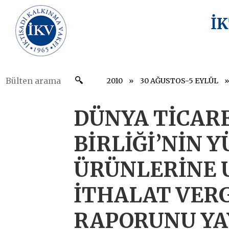
İ
2010
30 AĞUSTOS-5 EYLÜL
DÜNYA TİCAR
BİRLİĞİ’NİN 
ÜRÜNLERİNE 
İTHALAT VERG
RAPORUNU YA