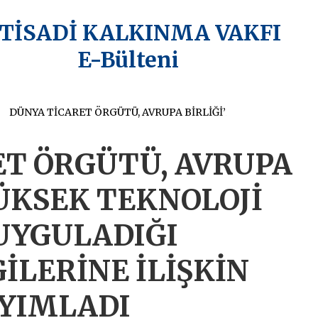
KTİSADİ KALKINMA VAKFI
E-Bülteni
DÜNYA TİCARET ÖRGÜTÜ, AVRUPA BİRLİĞİ’NİN YÜKSEK TEKNOLOJİ ÜRÜNLERİNE UYGULADIĞI İTHALAT VERGİLERİNE İLİŞKİN RAPORUNU YAYIMLADI
ET ÖRGÜTÜ, AVRUPA
YÜKSEK TEKNOLOJİ
UYGULADIĞI
İLERİNE İLİŞKİN
YIMLADI