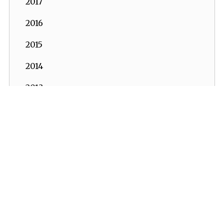
2017
2016
2015
2014
2013
2012
İKV - İktisadi Kalkınma Vakfı © 2026
2011
Powered by:
OrBiT
2010
İKV MERKEZ OFİS
2009
Esentepe Mah. Harman Sok. TOBB Plaza No:10 K: 7-8
2008
Şişli - İSTANBUL
Tel: (0212) 270 93 00 Faks: (0212) 270 30 22
2007
E-posta:
ikv@ikv.org.tr