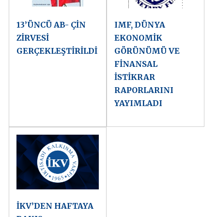
13’ÜNCÜ AB- ÇİN
IMF, DÜNYA
ZİRVESİ
EKONOMİK
GERÇEKLEŞTİRİLDİ
GÖRÜNÜMÜ VE
FİNANSAL
İSTİKRAR
RAPORLARINI
YAYIMLADI
İKV’DEN HAFTAYA