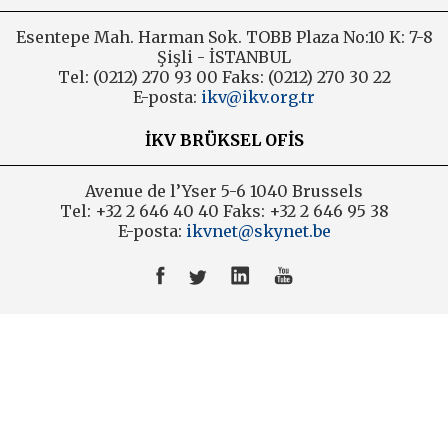
Esentepe Mah. Harman Sok. TOBB Plaza No:10 K: 7-8
2006
Şişli - İSTANBUL
Tel: (0212) 270 93 00 Faks: (0212) 270 30 22
E-posta:
ikv@ikv.org.tr
İKV BRÜKSEL OFİS
Avenue de l’Yser 5-6 1040 Brussels
Tel: +32 2 646 40 40 Faks: +32 2 646 95 38
E-posta:
ikvnet@skynet.be