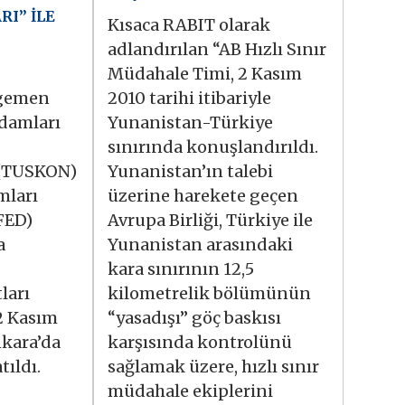
RI” İLE
Kısaca RABIT olarak
adlandırılan “AB Hızlı Sınır
Müdahale Timi, 2 Kasım
Egemen
2010 tarihi itibariyle
adamları
Yunanistan-Türkiye
sınırında konuşlandırıldı.
 (TUSKON)
Yunanistan’ın talebi
mları
üzerine harekete geçen
FED)
Avrupa Birliği, Türkiye ile
a
Yunanistan arasındaki
kara sınırının 12,5
ları
kilometrelik bölümünün
2 Kasım
“yasadışı” göç baskısı
nkara’da
karşısında kontrolünü
tıldı.
sağlamak üzere, hızlı sınır
müdahale ekiplerini