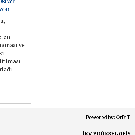
OSFAT
YOR
u,
eten
maması ve
kı
ltılması
rladı.
Powered by:
OrBiT
İKV BRÜKSEL OFİS