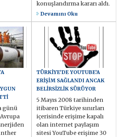
konuşlandırma kararı aldı.
Devamını Oku
YA
TÜRKİYE’DE YOUTUBE’A
ERİŞİM SAĞLANDI ANCAK
UYGUN
BELİRSİZLİK SÜRÜYOR
TTİ
5 Mayıs 2008 tarihinden
a günü
itibaren Türkiye sınırları
 Avrupa
içerisinde erişime kapalı
nerjiden
olan internet paylaşım
ünther
sitesi YouTube erişime 30