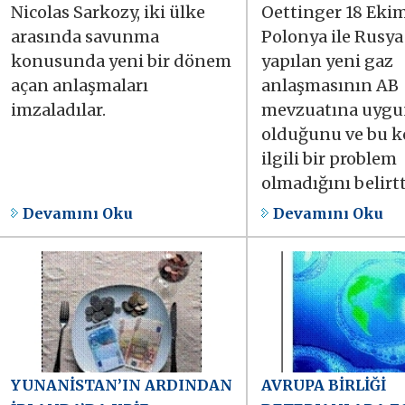
Nicolas Sarkozy, iki ülke
Oettinger 18 Eki
arasında savunma
Polonya ile Rusya
konusunda yeni bir dönem
yapılan yeni gaz
açan anlaşmaları
anlaşmasının AB
imzaladılar.
mevzuatına uyg
olduğunu ve bu k
ilgili bir problem
olmadığını belirtt
Devamını Oku
Devamını Oku
YUNANİSTAN’IN ARDINDAN
AVRUPA BİRLİĞİ