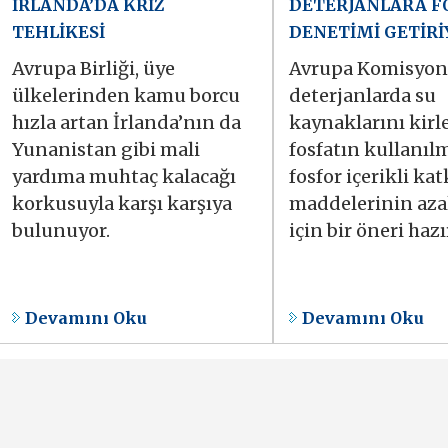
İRLANDA’DA KRİZ
DETERJANLARA F
TEHLİKESİ
DENETİMİ GETİRİ
Avrupa Birliği, üye
Avrupa Komisyon
ülkelerinden kamu borcu
deterjanlarda su
hızla artan İrlanda’nın da
kaynaklarını kirl
Yunanistan gibi mali
fosfatın kullanıl
yardıma muhtaç kalacağı
fosfor içerikli kat
korkusuyla karşı karşıya
maddelerinin aza
bulunuyor.
için bir öneri hazı
Devamını Oku
Devamını Oku