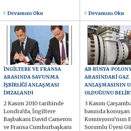
Devamını Oku
Devamını Oku
İNGİLTERE VE FRANSA
AB RUSYA-POLON
ARASINDA SAVUNMA
ARASINDAKİ GAZ
İŞBİRLİĞİ ANLAŞMASI
ANLAŞMASININ 
İMZALANDI
OLDUĞUNU BELİR
2 Kasım 2010 tarihinde
3 Kasım Çarşamb
Londra’da, İngiltere
basında konuşan
Başbakanı David Cameron
Komisyonu’nun E
ve Fransa Cumhurbaşkanı
Sorumlu Üyesi G